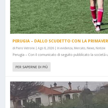
PERUGIA – DALLO SCUDETTO CON LA PRIMAVER
di
Piero Vetrone
|
Ago 8, 2026
|
In evidenza
,
Mercato
,
News
,
Notizie
Perugia – Con il comunicato di seguito pubblicato la società 
PER SAPERNE DI PIÙ