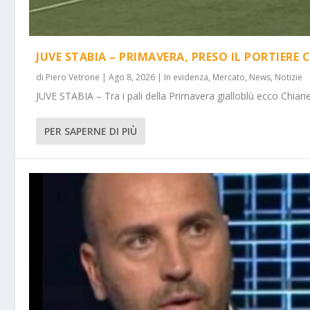
JUVE STABIA – PRIMAVERA, PRESO IL PORTIERE 
di
Piero Vetrone
|
Ago 8, 2026
|
In evidenza
,
Mercato
,
News
,
Notizie
JUVE STABIA – Tra i pali della Primavera gialloblù ecco Chiarie
PER SAPERNE DI PIÙ