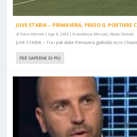
JUVE STABIA – PRIMAVERA, PRESO IL PORTIERE 
di
Piero Vetrone
|
Ago 8, 2026
|
In evidenza
,
Mercato
,
News
,
Notizie
JUVE STABIA – Tra i pali della Primavera gialloblù ecco Chiarie
PER SAPERNE DI PIÙ