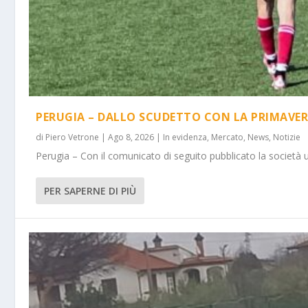
PERUGIA – DALLO SCUDETTO CON LA PRIMAVER
di
Piero Vetrone
|
Ago 8, 2026
|
In evidenza
,
Mercato
,
News
,
Notizie
Perugia – Con il comunicato di seguito pubblicato la società 
PER SAPERNE DI PIÙ