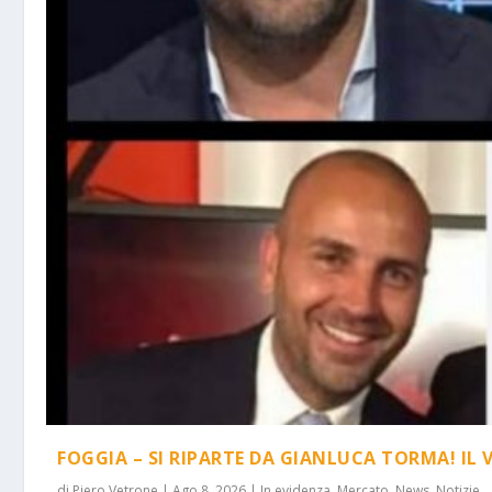
FOGGIA – SI RIPARTE DA GIANLUCA TORMA! IL 
di
Piero Vetrone
|
Ago 8, 2026
|
In evidenza
,
Mercato
,
News
,
Notizie