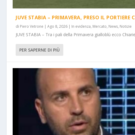
JUVE STABIA – PRIMAVERA, PRESO IL PORTIERE 
di
Piero Vetrone
|
Ago 8, 2026
|
In evidenza
,
Mercato
,
News
,
Notizie
JUVE STABIA – Tra i pali della Primavera gialloblù ecco Chiarie
PER SAPERNE DI PIÙ