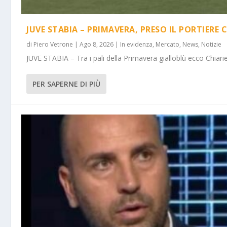
JUVE STABIA – PRIMAVERA, PRESO IL PORTIERE 
di
Piero Vetrone
|
Ago 8, 2026
|
In evidenza
,
Mercato
,
News
,
Notizie
JUVE STABIA – Tra i pali della Primavera gialloblù ecco Chiarie
PER SAPERNE DI PIÙ