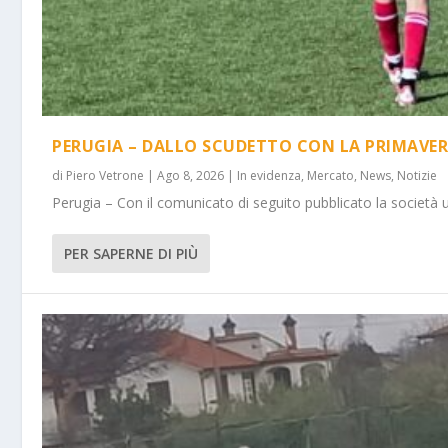
PERUGIA – DALLO SCUDETTO CON LA PRIMAVER
di
Piero Vetrone
|
Ago 8, 2026
|
In evidenza
,
Mercato
,
News
,
Notizie
Perugia – Con il comunicato di seguito pubblicato la società 
PER SAPERNE DI PIÙ