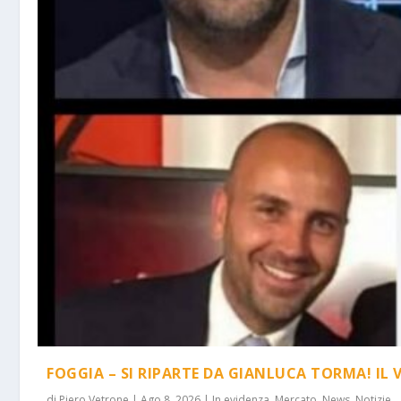
FOGGIA – SI RIPARTE DA GIANLUCA TORMA! IL 
di
Piero Vetrone
|
Ago 8, 2026
|
In evidenza
,
Mercato
,
News
,
Notizie