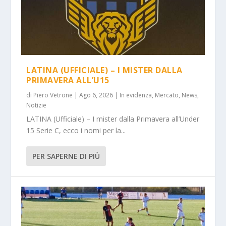
LATINA (UFFICIALE) – I MISTER DALLA
PRIMAVERA ALL’U15
di
Piero Vetrone
|
Ago 6, 2026
|
In evidenza
,
Mercato
,
News
,
Notizie
LATINA (Ufficiale) – I mister dalla Primavera all’Under
15 Serie C, ecco i nomi per la...
PER SAPERNE DI PIÙ