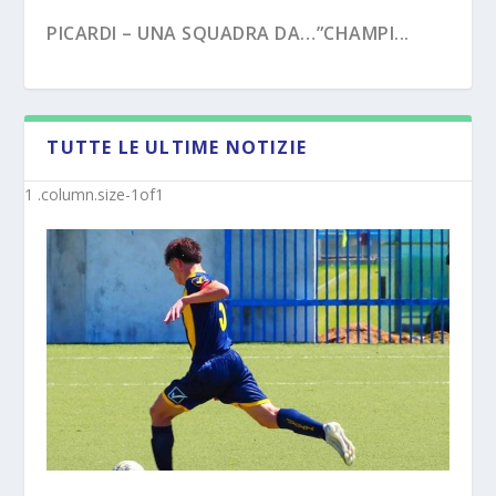
PICARDI – UNA SQUADRA DA…”CHAMPI...
TUTTE LE ULTIME NOTIZIE
PECORARO – DAL “TERZO TEMPO” AL ...
MISTER MICHELE SACCO (INTERVISTA):”10
ANNI C...