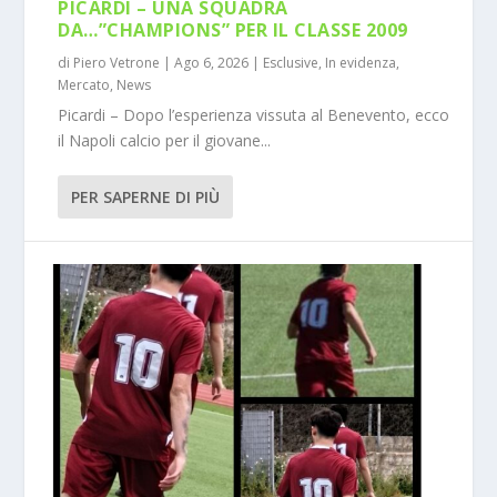
PICARDI – UNA SQUADRA
DA…”CHAMPIONS” PER IL CLASSE 2009
di
Piero Vetrone
|
Ago 6, 2026
|
Esclusive
,
In evidenza
,
Mercato
,
News
Picardi – Dopo l’esperienza vissuta al Benevento, ecco
il Napoli calcio per il giovane...
PER SAPERNE DI PIÙ