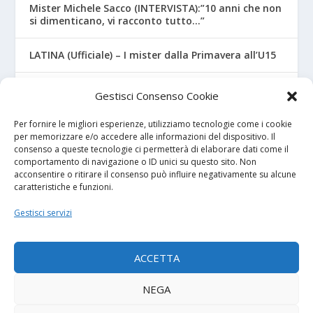
Mister Michele Sacco (INTERVISTA):”10 anni che non
si dimenticano, vi racconto tutto…”
LATINA (Ufficiale) – I mister dalla Primavera all’U15
CROTONE – Primavera/Under 17, novità sui nuovi
Gestisci Consenso Cookie
mister
Per fornire le migliori esperienze, utilizziamo tecnologie come i cookie
per memorizzare e/o accedere alle informazioni del dispositivo. Il
consenso a queste tecnologie ci permetterà di elaborare dati come il
I NOSTRI SPONSOR
comportamento di navigazione o ID unici su questo sito. Non
acconsentire o ritirare il consenso può influire negativamente su alcune
caratteristiche e funzioni.
Calcio Panchina
Gestisci servizi
Diretta.it
ACCETTA
NEGA
© 2026
| Powered by
Tutto Calcio Giovanile
DeBrand