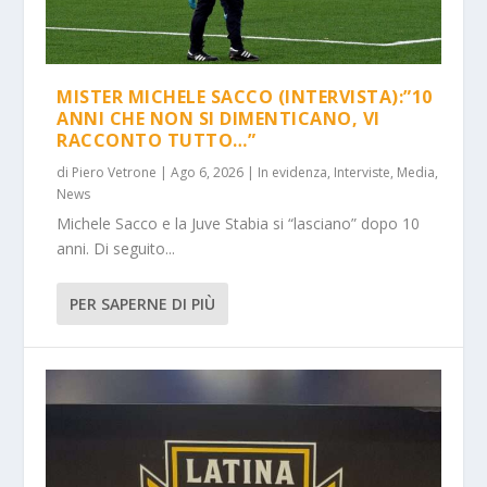
MISTER MICHELE SACCO (INTERVISTA):”10
ANNI CHE NON SI DIMENTICANO, VI
RACCONTO TUTTO…”
di
Piero Vetrone
|
Ago 6, 2026
|
In evidenza
,
Interviste
,
Media
,
News
Michele Sacco e la Juve Stabia si “lasciano” dopo 10
anni. Di seguito...
PER SAPERNE DI PIÙ