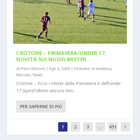
CROTONE – PRIMAVERA/UNDER 17,
NOVITÀ SUI NUOVI MISTER
di
Piero Vetrone
|
Ago 6, 2026
|
Esclusive
,
In evidenza
,
Mercato
,
News
Crotone – Ecco i mister della Primavera e dell’Under
17 (quest’ultimo ancora non...
PER SAPERNE DI PIÙ
1
2
3
...
451
0