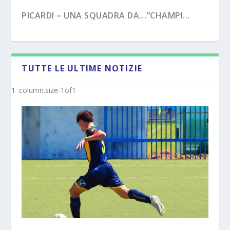
PICARDI – UNA SQUADRA DA…”CHAMPI...
TUTTE LE ULTIME NOTIZIE
PECORARO – DAL “TERZO TEMPO” AL ...
MISTER MICHELE SACCO (INTERVISTA):”10
ANNI C...