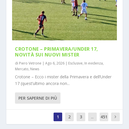
CROTONE – PRIMAVERA/UNDER 17,
NOVITÀ SUI NUOVI MISTER
di
Piero Vetrone
|
Ago 6, 2026
|
Esclusive
,
In evidenza
,
Mercato
,
News
Crotone – Ecco i mister della Primavera e dell’Under
17 (quest’ultimo ancora non...
PER SAPERNE DI PIÙ
1
2
3
...
451
0