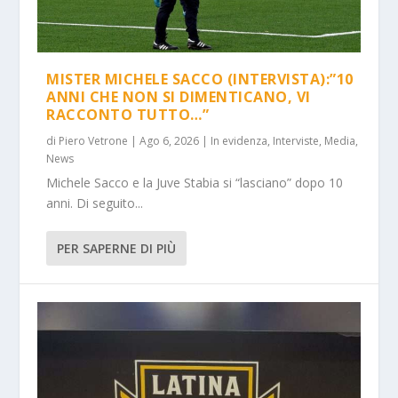
MISTER MICHELE SACCO (INTERVISTA):”10
ANNI CHE NON SI DIMENTICANO, VI
RACCONTO TUTTO…”
di
Piero Vetrone
|
Ago 6, 2026
|
In evidenza
,
Interviste
,
Media
,
News
Michele Sacco e la Juve Stabia si “lasciano” dopo 10
anni. Di seguito...
PER SAPERNE DI PIÙ