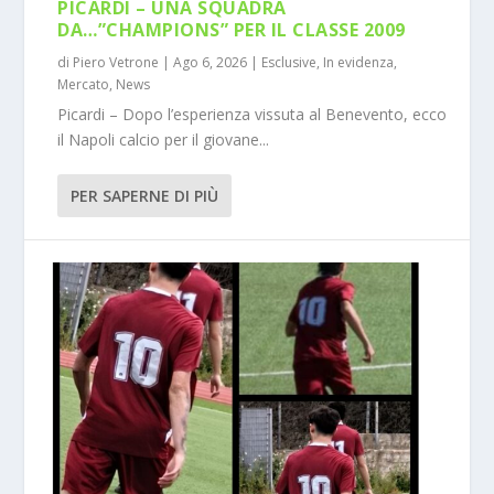
PICARDI – UNA SQUADRA
DA…”CHAMPIONS” PER IL CLASSE 2009
di
Piero Vetrone
|
Ago 6, 2026
|
Esclusive
,
In evidenza
,
Mercato
,
News
Picardi – Dopo l’esperienza vissuta al Benevento, ecco
il Napoli calcio per il giovane...
PER SAPERNE DI PIÙ