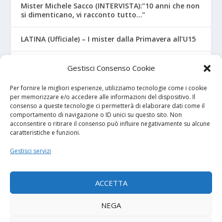
Mister Michele Sacco (INTERVISTA):”10 anni che non
si dimenticano, vi racconto tutto…”
LATINA (Ufficiale) – I mister dalla Primavera all’U15
CROTONE – Primavera/Under 17, novità sui nuovi
Gestisci Consenso Cookie
mister
Per fornire le migliori esperienze, utilizziamo tecnologie come i cookie
per memorizzare e/o accedere alle informazioni del dispositivo. Il
consenso a queste tecnologie ci permetterà di elaborare dati come il
I NOSTRI SPONSOR
comportamento di navigazione o ID unici su questo sito. Non
acconsentire o ritirare il consenso può influire negativamente su alcune
caratteristiche e funzioni.
Calcio Panchina
Gestisci servizi
Diretta.it
ACCETTA
NEGA
© 2026
| Powered by
Tutto Calcio Giovanile
DeBrand