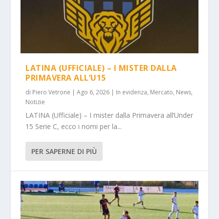
LATINA (UFFICIALE) – I MISTER DALLA
PRIMAVERA ALL’U15
di
Piero Vetrone
|
Ago 6, 2026
|
In evidenza
,
Mercato
,
News
,
Notizie
LATINA (Ufficiale) – I mister dalla Primavera all’Under
15 Serie C, ecco i nomi per la...
PER SAPERNE DI PIÙ