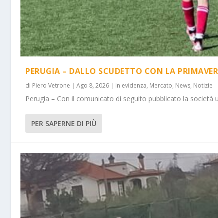
PERUGIA – DALLO SCUDETTO CON LA PRIMAVER
di
Piero Vetrone
|
Ago 8, 2026
|
In evidenza
,
Mercato
,
News
,
Notizie
Perugia – Con il comunicato di seguito pubblicato la società 
PER SAPERNE DI PIÙ