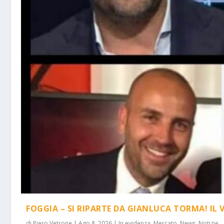
FOGGIA – SI RIPARTE DA GIANLUCA TORMA! IL 
di
Piero Vetrone
|
Ago 8, 2026
|
In evidenza
,
Mercato
,
News
,
Notizie