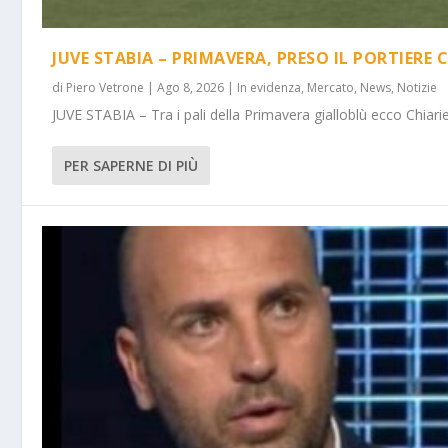
JUVE STABIA – PRIMAVERA, PRESO IL PORTIERE 
di
Piero Vetrone
|
Ago 8, 2026
|
In evidenza
,
Mercato
,
News
,
Notizie
JUVE STABIA – Tra i pali della Primavera gialloblù ecco Chiarie
PER SAPERNE DI PIÙ