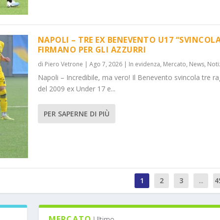
NAPOLI – TRE EX BENEVENTO U17 “SVINCOLA
FIRMANO PER GLI AZZURRI
di
Piero Vetrone
|
Ago 7, 2026
|
In evidenza
,
Mercato
,
News
,
Noti
Napoli – Incredibile, ma vero! Il Benevento svincola tre ra
del 2009 ex Under 17 e...
PER SAPERNE DI PIÙ
1
2
3
...
4
MERCATO
Ultimo