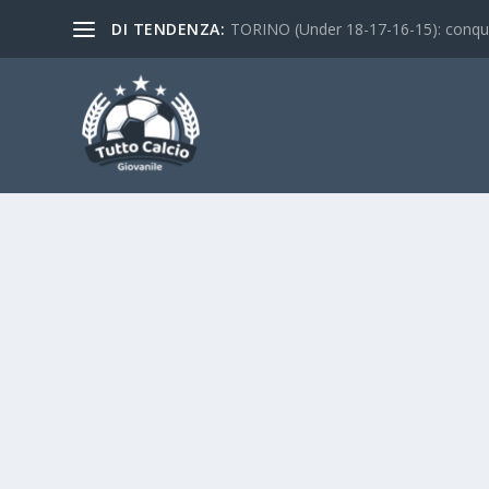
DI TENDENZA:
TORINO (Under 18-17-16-15): conquist