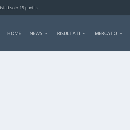
ati solo 15 punti s...
HOME
NEWS
RISULTATI
MERCATO