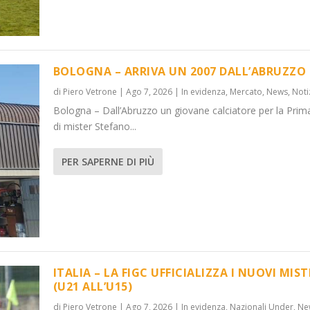
BOLOGNA – ARRIVA UN 2007 DALL’ABRUZZO
di
Piero Vetrone
|
Ago 7, 2026
|
In evidenza
,
Mercato
,
News
,
Noti
Bologna – Dall’Abruzzo un giovane calciatore per la Prim
’ABRUZZO
OVI MISTER...
di mister Stefano...
 Under
News
,
Notizie
,
News
PER SAPERNE DI PIÙ
ITALIA – LA FIGC UFFICIALIZZA I NUOVI MIST
(U21 ALL’U15)
di
Piero Vetrone
|
Ago 7, 2026
|
In evidenza
,
Nazionali Under
,
Ne