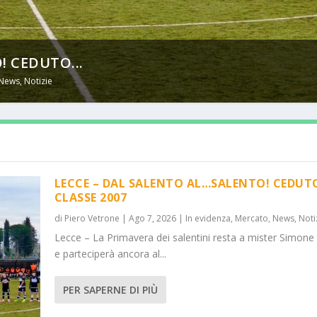
! CEDUTO...
News
,
Notizie
LECCE – DAL SALENTO AL…SALENTO! CEDUT
CLASSE 2007
di
Piero Vetrone
|
Ago 7, 2026
|
In evidenza
,
Mercato
,
News
,
Noti
Lecce – La Primavera dei salentini resta a mister Simone
e parteciperà ancora al...
PER SAPERNE DI PIÙ