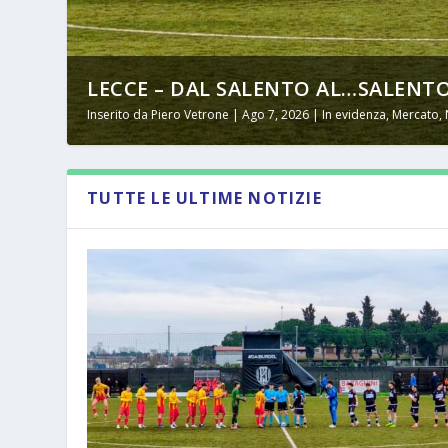
LECCE – DAL SALENTO AL…SALENTO
Inserito da
Piero Vetrone
|
Ago 7, 2026
|
In evidenza
,
Mercato
,
TUTTE LE ULTIME NOTIZIE