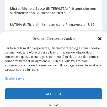
Mister Michele Sacco (INTERVISTA):”10 anni che non
si dimenticano, vi racconto tutto…”
LATINA (Ufficiale) – I mister dalla Primavera all’U15
CROTONE – Primavera/Under 17, novità sui nuovi
Gestisci Consenso Cookie
mister
Per fornire le migliori esperienze, utilizziamo tecnologie come i cookie
per memorizzare e/o accedere alle informazioni del dispositivo. Il
consenso a queste tecnologie ci permetterà di elaborare dati come il
I NOSTRI SPONSOR
comportamento di navigazione o ID unici su questo sito. Non
acconsentire o ritirare il consenso può influire negativamente su alcune
caratteristiche e funzioni.
Calcio Panchina
Gestisci servizi
Diretta.it
ACCETTA
NEGA