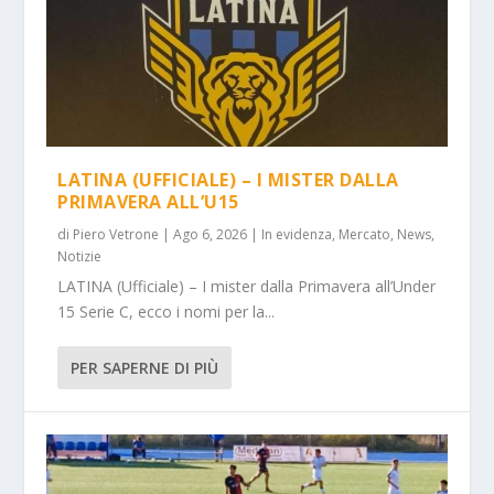
LATINA (UFFICIALE) – I MISTER DALLA
PRIMAVERA ALL’U15
di
Piero Vetrone
|
Ago 6, 2026
|
In evidenza
,
Mercato
,
News
,
Notizie
LATINA (Ufficiale) – I mister dalla Primavera all’Under
15 Serie C, ecco i nomi per la...
PER SAPERNE DI PIÙ