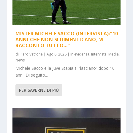
MISTER MICHELE SACCO (INTERVISTA):”10
ANNI CHE NON SI DIMENTICANO, VI
RACCONTO TUTTO…”
di
Piero Vetrone
|
Ago 6, 2026
|
In evidenza
,
Interviste
,
Media
,
News
Michele Sacco e la Juve Stabia si “lasciano” dopo 10
anni. Di seguito...
PER SAPERNE DI PIÙ