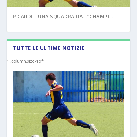
PICARDI – UNA SQUADRA DA…”CHAMPI...
TUTTE LE ULTIME NOTIZIE
PECORARO – DAL “TERZO TEMPO” AL ...
MISTER MICHELE SACCO (INTERVISTA):”10
ANNI C...