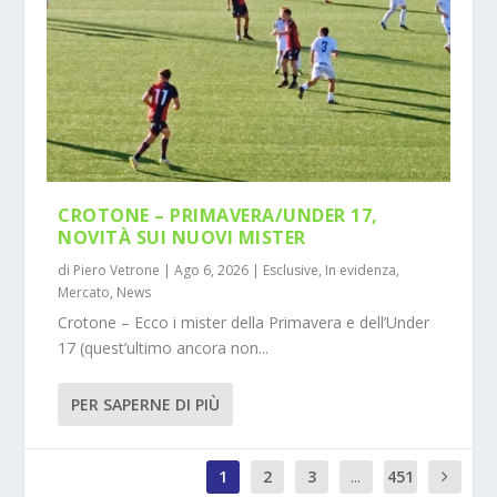
CROTONE – PRIMAVERA/UNDER 17,
NOVITÀ SUI NUOVI MISTER
di
Piero Vetrone
|
Ago 6, 2026
|
Esclusive
,
In evidenza
,
Mercato
,
News
Crotone – Ecco i mister della Primavera e dell’Under
17 (quest’ultimo ancora non...
PER SAPERNE DI PIÙ
1
2
3
...
451