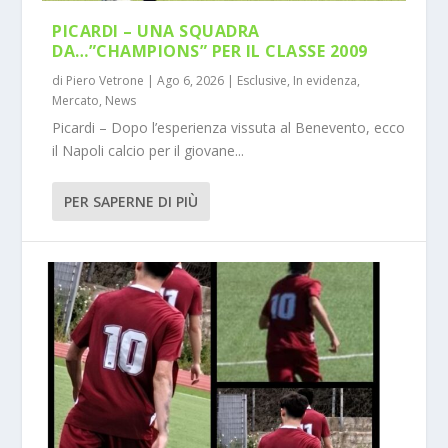
PICARDI – UNA SQUADRA
DA…”CHAMPIONS” PER IL CLASSE 2009
di
Piero Vetrone
|
Ago 6, 2026
|
Esclusive
,
In evidenza
,
Mercato
,
News
Picardi – Dopo l’esperienza vissuta al Benevento, ecco
il Napoli calcio per il giovane...
PER SAPERNE DI PIÙ