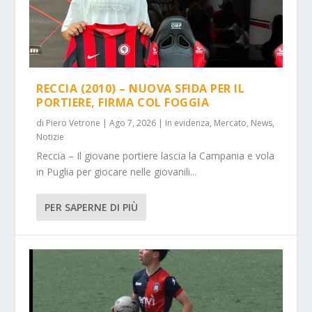
RECCIA (2010) – NUOVA SFIDA PER IL
PORTIERE, FIRMA COL FOGGIA
di
Piero Vetrone
|
Ago 7, 2026
|
In evidenza
,
Mercato
,
News
,
Notizie
Reccia – Il giovane portiere lascia la Campania e vola
in Puglia per giocare nelle giovanili...
PER SAPERNE DI PIÙ