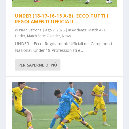
UNDER (18-17-16-15 A-B), ECCO TUTTI I
REGOLAMENTI UFFICIALI
di
Piero Vetrone
|
Ago 7, 2026
|
In evidenza
,
Match A - B
Under
,
Match Serie C Under
,
News
UNDER – Eccoi Regolamenti Ufficiali dei Campionati
Nazionali Under 18 Professionisti e...
PER SAPERNE DI PIÙ