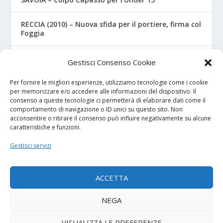
RECCIA (2010) – Nuova sfida per il portiere, firma col
Foggia
RIZZO – Dalla “Fratelli Bandiera” al Crotone: la
Gestisci Consenso Cookie
favola di Christian
Per fornire le migliori esperienze, utilizziamo tecnologie come i cookie
per memorizzare e/o accedere alle informazioni del dispositivo. Il
consenso a queste tecnologie ci permetterà di elaborare dati come il
I NOSTRI SPONSOR
comportamento di navigazione o ID unici su questo sito. Non
acconsentire o ritirare il consenso può influire negativamente su alcune
caratteristiche e funzioni.
Calcio Panchina
Gestisci servizi
Diretta.it
ACCETTA
NEGA
© 2026
| Powered by
Tutto Calcio Giovanile
DeBrand
VISUALIZZA LE PREFERENZE