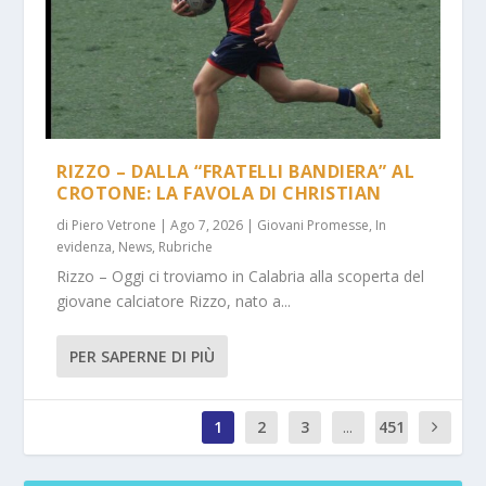
RIZZO – DALLA “FRATELLI BANDIERA” AL
CROTONE: LA FAVOLA DI CHRISTIAN
di
Piero Vetrone
|
Ago 7, 2026
|
Giovani Promesse
,
In
evidenza
,
News
,
Rubriche
Rizzo – Oggi ci troviamo in Calabria alla scoperta del
giovane calciatore Rizzo, nato a...
PER SAPERNE DI PIÙ
1
2
3
...
451
1