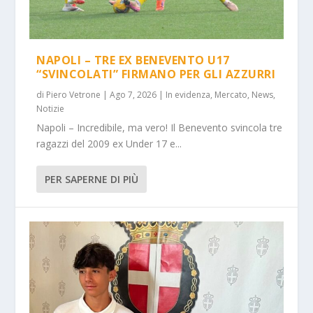
NAPOLI – TRE EX BENEVENTO U17
“SVINCOLATI” FIRMANO PER GLI AZZURRI
di
Piero Vetrone
|
Ago 7, 2026
|
In evidenza
,
Mercato
,
News
,
Notizie
Napoli – Incredibile, ma vero! Il Benevento svincola tre
ragazzi del 2009 ex Under 17 e...
PER SAPERNE DI PIÙ