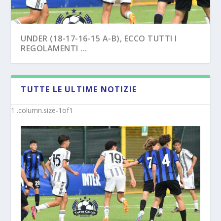
UNDER (18-17-16-15 A-B), ECCO TUTTI I
REGOLAMENTI ...
TUTTE LE ULTIME NOTIZIE
NAPOLI – TRE EX BENEVENTO U17
SAVOIA – COLPO CAPASSO PER L’UNDER 15
“SVINCOL...