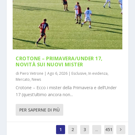
CROTONE – PRIMAVERA/UNDER 17,
NOVITÀ SUI NUOVI MISTER
di
Piero Vetrone
|
Ago 6, 2026
|
Esclusive
,
In evidenza
,
Mercato
,
News
Crotone – Ecco i mister della Primavera e dell’Under
17 (quest’ultimo ancora non...
PER SAPERNE DI PIÙ
1
2
3
...
451