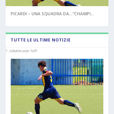
PICARDI – UNA SQUADRA DA…”CHAMPI...
TUTTE LE ULTIME NOTIZIE
PECORARO – DAL “TERZO TEMPO” AL ...
MISTER MICHELE SACCO (INTERVISTA):”10
ANNI C...