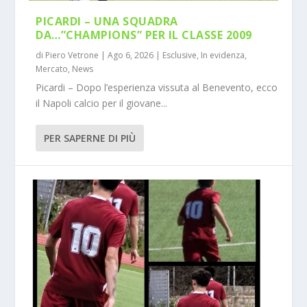
PICARDI – UNA SQUADRA
DA…”CHAMPIONS” PER IL CLASSE 2009
di
Piero Vetrone
|
Ago 6, 2026
|
Esclusive
,
In evidenza
,
Mercato
,
News
Picardi – Dopo l’esperienza vissuta al Benevento, ecco
il Napoli calcio per il giovane...
PER SAPERNE DI PIÙ