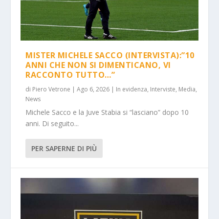
MISTER MICHELE SACCO (INTERVISTA):”10
ANNI CHE NON SI DIMENTICANO, VI
RACCONTO TUTTO…”
di
Piero Vetrone
|
Ago 6, 2026
|
In evidenza
,
Interviste
,
Media
,
News
Michele Sacco e la Juve Stabia si “lasciano” dopo 10
anni. Di seguito...
PER SAPERNE DI PIÙ