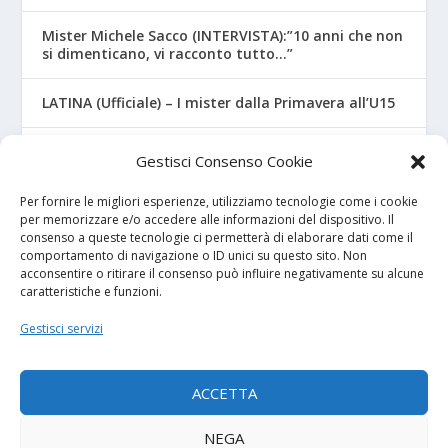
Mister Michele Sacco (INTERVISTA):”10 anni che non
si dimenticano, vi racconto tutto…”
LATINA (Ufficiale) – I mister dalla Primavera all’U15
CROTONE – Primavera/Under 17, novità sui nuovi
Gestisci Consenso Cookie
mister
Per fornire le migliori esperienze, utilizziamo tecnologie come i cookie
per memorizzare e/o accedere alle informazioni del dispositivo. Il
consenso a queste tecnologie ci permetterà di elaborare dati come il
I NOSTRI SPONSOR
comportamento di navigazione o ID unici su questo sito. Non
acconsentire o ritirare il consenso può influire negativamente su alcune
caratteristiche e funzioni.
Calcio Panchina
Gestisci servizi
Diretta.it
ACCETTA
NEGA