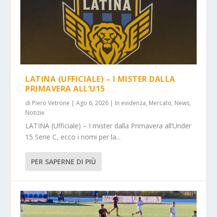
LATINA (UFFICIALE) – I MISTER DALLA
PRIMAVERA ALL’U15
di
Piero Vetrone
|
Ago 6, 2026
|
In evidenza
,
Mercato
,
News
,
Notizie
LATINA (Ufficiale) – I mister dalla Primavera all’Under
15 Serie C, ecco i nomi per la...
PER SAPERNE DI PIÙ