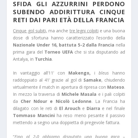
SFIDA GLI AZZURRINI PERDONO
SUBENDO ADDIRITTURA CINQUE
RETI DAI PARI ETÀ DELLA FRANCIA
Cinque gol subiti,
ma anche
tre legni colpiti
e una buona
dose di sfortuna hanno caratterizzato l’esordio della
Nazionale Under 16, battuta 5-2 dalla Francia
nella
prima gara del
Torneo UEFA
che si sta disputando ad
Antalya, in
Turchia
.
In vantaggio all’11’ con
Makengo,
i
bleus
hanno
raddoppiato al 41’ grazie al gol di
Samake
, chiudendo
virtualmente il match in apertura di ripresa con
Mateso
.
In mezzo la traversa di
Michele Masala
e i pali colpiti
da
Cher Ndour e Nicolò Ledonne
. La Francia ha
dilagato con le reti di
El Arouch
e
Diarra
e nel finale
Tommaso Mancini
ha reso meno pesante il passivo
mettendo a segno una doppietta di pregevole fattura.
“
Fino al 2-0 abbiamo disputato una buona gara –