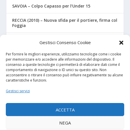
SAVOIA – Colpo Capasso per l’Under 15
RECCIA (2010) – Nuova sfida per il portiere, firma col
Foggia
RIZZO – Dalla “Fratelli Bandiera” al Crotone: la
Gestisci Consenso Cookie
favola di Christian
Per fornire le migliori esperienze, utilizziamo tecnologie come i cookie
per memorizzare e/o accedere alle informazioni del dispositivo. Il
consenso a queste tecnologie ci permetterà di elaborare dati come il
I NOSTRI SPONSOR
comportamento di navigazione o ID unici su questo sito. Non
acconsentire o ritirare il consenso può influire negativamente su alcune
caratteristiche e funzioni.
Calcio Panchina
Gestisci servizi
Diretta.it
ACCETTA
NEGA