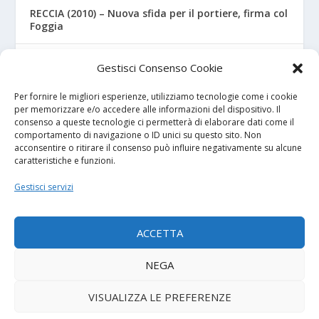
RECCIA (2010) – Nuova sfida per il portiere, firma col
Foggia
RIZZO – Dalla “Fratelli Bandiera” al Crotone: la
Gestisci Consenso Cookie
favola di Christian
Per fornire le migliori esperienze, utilizziamo tecnologie come i cookie
per memorizzare e/o accedere alle informazioni del dispositivo. Il
consenso a queste tecnologie ci permetterà di elaborare dati come il
I NOSTRI SPONSOR
comportamento di navigazione o ID unici su questo sito. Non
acconsentire o ritirare il consenso può influire negativamente su alcune
caratteristiche e funzioni.
Calcio Panchina
Gestisci servizi
Diretta.it
ACCETTA
NEGA
© 2026
| Powered by
Tutto Calcio Giovanile
DeBrand
VISUALIZZA LE PREFERENZE
Contatti
Privacy Policy
Cookie Policy (UE)