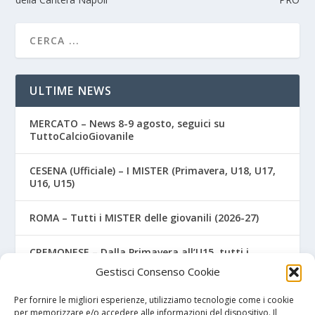
ULTIME NEWS
MERCATO – News 8-9 agosto, seguici su
TuttoCalcioGiovanile
CESENA (Ufficiale) – I MISTER (Primavera, U18, U17,
U16, U15)
ROMA – Tutti i MISTER delle giovanili (2026-27)
CREMONESE – Dalla Primavera all’U15, tutti i
MISTER (Ufficiale)
Gestisci Consenso Cookie
COSENZA – Due gioiellini della Primavera salutano i
Per fornire le migliori esperienze, utilizziamo tecnologie come i cookie
colori rossoblù
per memorizzare e/o accedere alle informazioni del dispositivo. Il