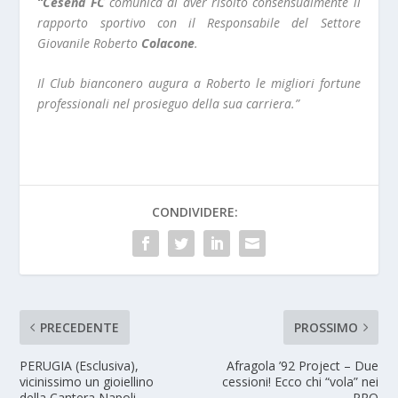
“Cesena FC
comunica di aver risolto consensualmente il
rapporto sportivo con il Responsabile del Settore
Giovanile Roberto
Colacone
.
Il Club bianconero augura a Roberto le migliori fortune
professionali nel prosieguo della sua carriera.”
CONDIVIDERE:
PRECEDENTE
PROSSIMO
PERUGIA (Esclusiva),
Afragola ’92 Project – Due
vicinissimo un gioiellino
cessioni! Ecco chi “vola” nei
della Cantera Napoli
PRO