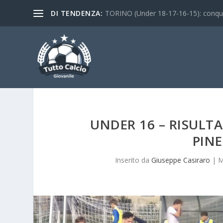
DI TENDENZA:
TORINO (Under 18-17-16-15): conquist
UNDER 16 – RISULT
PIN
Inserito da
Giuseppe Casiraro
|
M