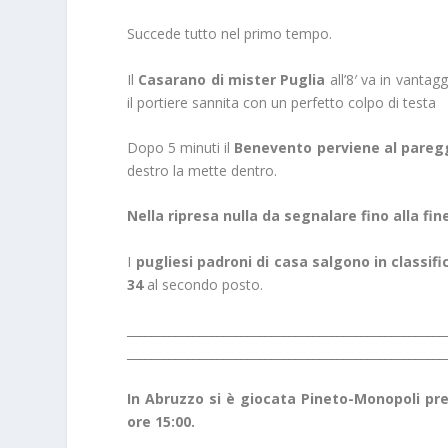
Succede tutto nel primo tempo.
Il
Casarano di mister Puglia
all’8′ va in vantagg
il portiere sannita con un perfetto colpo di testa
Dopo 5 minuti il
Benevento perviene al pareg
destro la mette dentro.
Nella ripresa nulla da segnalare fino alla fin
I
pugliesi padroni di casa salgono in classifi
34
al secondo posto.
_____________________________________________________
_____________________________________________________
In Abruzzo si è giocata Pineto-Monopoli pres
ore 15:00.