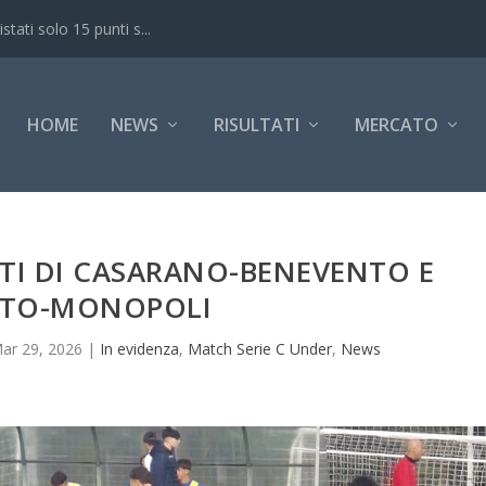
ati solo 15 punti s...
HOME
NEWS
RISULTATI
MERCATO
ATI DI CASARANO-BENEVENTO E
ETO-MONOPOLI
ar 29, 2026
|
In evidenza
,
Match Serie C Under
,
News