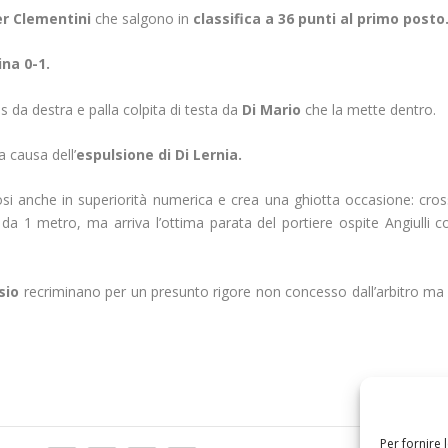
ter Clementini
che salgono in
classifica a 36 punti al primo posto
na 0-1.
ss da destra e palla colpita di testa da
Di Mario
che la mette dentro.
a causa dell’
espulsione di Di Lernia.
osi anche in superiorità numerica e crea una ghiotta occasione: cros
ra da 1 metro, ma arriva l’ottima parata del portiere ospite Angiulli c
sio
recriminano per un presunto rigore non concesso dall’arbitro ma i
Per fornire 