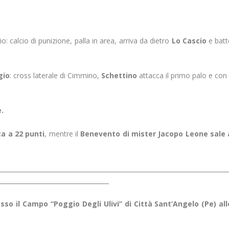
io: calcio di punizione, palla in area, arriva da dietro
Lo Cascio
e batt
gio
: cross laterale di Cimmino,
Schettino
attacca il primo palo e con 
e.
ca a 22 punti
, mentre il
Benevento di mister Jacopo Leone sale 
___________________________________________________________________________
____________________________________
so il Campo “Poggio Degli Ulivi” di Città Sant’Angelo (Pe) all