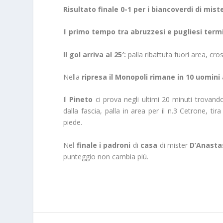
Risultato finale 0-1 per i biancoverdi di mis
Il
primo tempo tra abruzzesi e pugliesi termi
Il gol arriva al 25′:
palla ribattuta fuori area, cro
Nella
ripresa il Monopoli rimane in 10 uomini
Il
Pineto
ci prova negli ultimi 20 minuti trovand
dalla fascia, palla in area per il n.3 Cetrone, ti
piede.
Nel
finale i padroni
di
casa
di mister
D’Anasta
punteggio non cambia più.