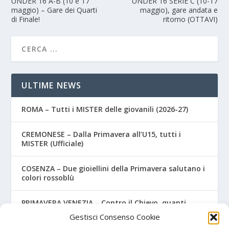
UNDER 16 A-B (10 e 17
UNDER 16 SERIE C (10-17
maggio) – Gare dei Quarti
maggio), gare andata e
di Finale!
ritorno (OTTAVI)
ULTIME NEWS
ROMA – Tutti i MISTER delle giovanili (2026-27)
CREMONESE – Dalla Primavera all’U15, tutti i
MISTER (Ufficiale)
COSENZA – Due gioiellini della Primavera salutano i
colori rossoblù
PRIMAVERA VENEZIA – Contro il Chievo, quanti
nuovi acquisti! Ecco i nomi
Gestisci Consenso Cookie