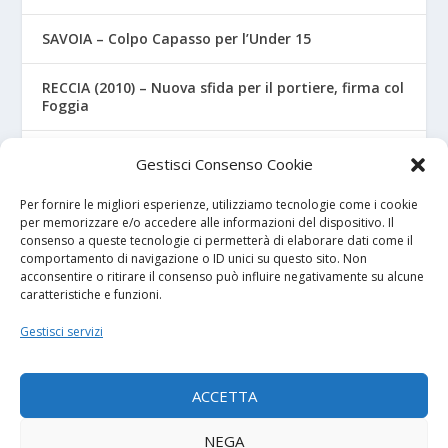
SAVOIA – Colpo Capasso per l’Under 15
RECCIA (2010) – Nuova sfida per il portiere, firma col
Foggia
RIZZO – Dalla “Fratelli Bandiera” al Crotone: la
Gestisci Consenso Cookie
favola di Christian
Per fornire le migliori esperienze, utilizziamo tecnologie come i cookie
per memorizzare e/o accedere alle informazioni del dispositivo. Il
consenso a queste tecnologie ci permetterà di elaborare dati come il
I NOSTRI SPONSOR
comportamento di navigazione o ID unici su questo sito. Non
acconsentire o ritirare il consenso può influire negativamente su alcune
caratteristiche e funzioni.
Calcio Panchina
Gestisci servizi
Diretta.it
ACCETTA
NEGA