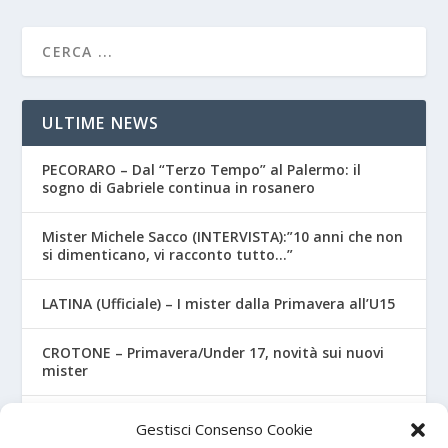
ULTIME NEWS
PECORARO – Dal “Terzo Tempo” al Palermo: il
sogno di Gabriele continua in rosanero
Mister Michele Sacco (INTERVISTA):”10 anni che non
si dimenticano, vi racconto tutto…”
LATINA (Ufficiale) – I mister dalla Primavera all’U15
CROTONE – Primavera/Under 17, novità sui nuovi
mister
MONOPOLI – Dalla Serie A alla Primavera
Gestisci Consenso Cookie
biancoverde, ecco 3 rinforzi