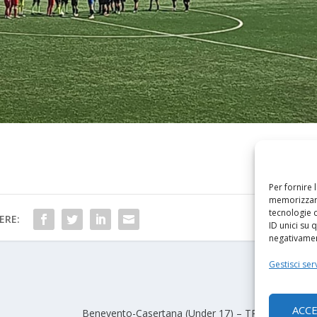
Per fornire 
memorizzare
tecnologie 
ERE:
ID unici su 
negativament
Gestisci serv
PRO
ACC
Benevento-Casertana (Under 17) – TRIS giallorosso