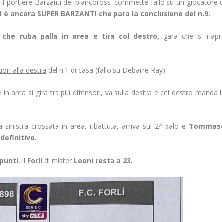
il portiere Barzanti dei biancorossi commette fallo su un giocatore d
ed è ancora SUPER BARZANTI che para la conclusione del n.9.
 che ruba palla in area e tira col destro,
gara che si riapr
uori alla destra
del n.1 di casa (fallo su Debarre Ray).
e in area si gira tra più difensori, va sulla destra e col destro manda 
a sinistra crossata in area, ribattuta, arriva sul 2^ palo e
Tommas
 definitivo.
 punti
, il
Forlì
di mister
Leoni resta a 23.