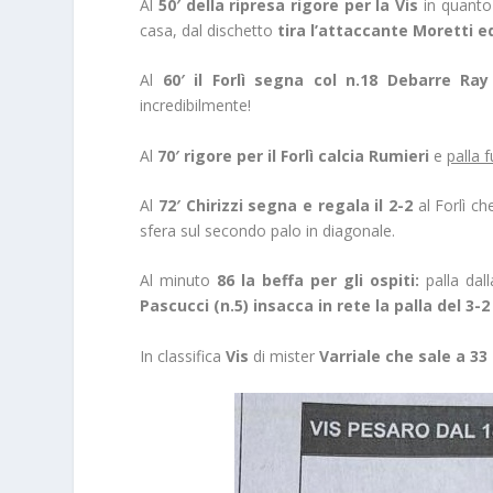
Al
50′ della ripresa rigore per la Vis
in quanto 
casa, dal dischetto
tira l’attaccante Moretti 
Al
60′ il Forlì segna col n.18 Debarre Ray
incredibilmente!
Al
70′ rigore per il Forlì calcia Rumieri
e
palla f
Al
72′ Chirizzi segna e regala il 2-2
al Forlì ch
sfera sul secondo palo in diagonale.
Al minuto
86 la beffa per gli ospiti:
palla dall
Pascucci (n.5) insacca in rete la palla del 3-2
In classifica
Vis
di mister
Varriale che sale a 33