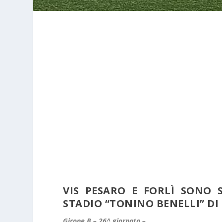
VIS PESARO E FORLÌ SONO 
STADIO “TONINO BENELLI” DI 
Girone B – 26^ giornata –