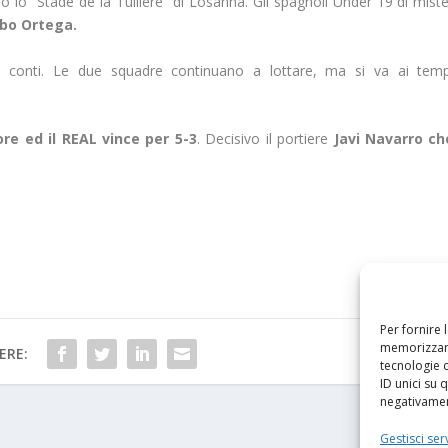
 lo “Stade de la Tuilière” di Losanna. Gli spagnoli Under 19 di miste
bo Ortega.
 conti. Le due squadre continuano a lottare, ma si va ai temp
gore ed il REAL vince per
5-3
. Decisivo il portiere
Javi Navarro ch
Per fornire 
memorizzare
ERE:
tecnologie 
ID unici su 
negativament
Gestisci serv
PRO