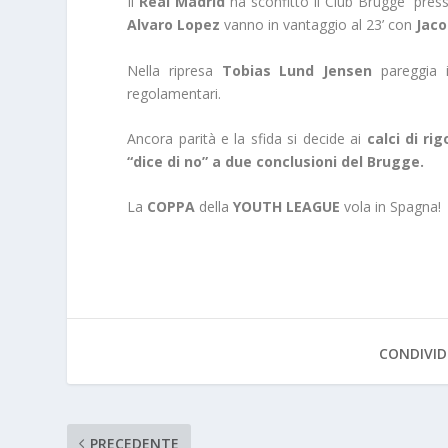
Il
Real Madrid
ha sconfitto il Club Brugge presso
Alvaro Lopez
vanno in vantaggio al 23’ con
Jaco
Nella ripresa
Tobias Lund Jensen
pareggia i
regolamentari.
Ancora parità e la sfida si decide ai
calci di ri
“dice di no” a due
conclusioni del Brugge.
La
COPPA
della
YOUTH LEAGUE
vola in Spagna!
CONDIVID
PRECEDENTE