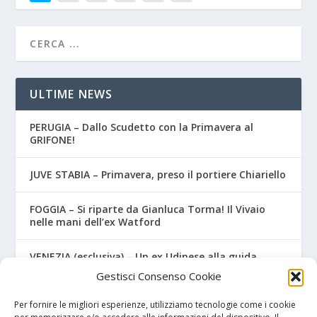
ULTIME NEWS
PERUGIA – Dallo Scudetto con la Primavera al
GRIFONE!
JUVE STABIA – Primavera, preso il portiere Chiariello
FOGGIA – Si riparte da Gianluca Torma! Il Vivaio
nelle mani dell’ex Watford
VENEZIA (esclusiva) – Un ex Udinese alla guida
dell’Under 15
Gestisci Consenso Cookie
Lecce – Dal Salento al…Salento! Ceduto un classe
Per fornire le migliori esperienze, utilizziamo tecnologie come i cookie
2007