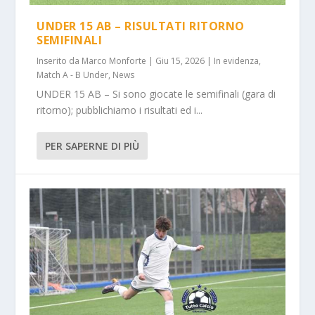
UNDER 15 AB – RISULTATI RITORNO
SEMIFINALI
Inserito da
Marco Monforte
|
Giu 15, 2026
|
In evidenza
,
Match A - B Under
,
News
UNDER 15 AB – Si sono giocate le semifinali (gara di
ritorno); pubblichiamo i risultati ed i...
PER SAPERNE DI PIÙ