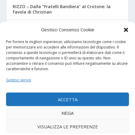
RIZZO – Dalla “Fratelli Bandiera” al Crotone: la
favola di Christian
PICARDI – Una squadra da…”Champions” per il
Gestisci Consenso Cookie
classe 2009
Per fornire le migliori esperienze, utilizziamo tecnologie come i cookie
per memorizzare e/o accedere alle informazioni del dispositivo. Il
consenso a queste tecnologie ci permetterà di elaborare dati come il
I NOSTRI SPONSOR
comportamento di navigazione o ID unici su questo sito. Non
acconsentire o ritirare il consenso può influire negativamente su alcune
caratteristiche e funzioni.
Calcio Panchina
Gestisci servizi
Diretta.it
ACCETTA
NEGA
© 2026
| Powered by
Tutto Calcio Giovanile
DeBrand
VISUALIZZA LE PREFERENZE
Contatti
Privacy Policy
Cookie Policy (UE)