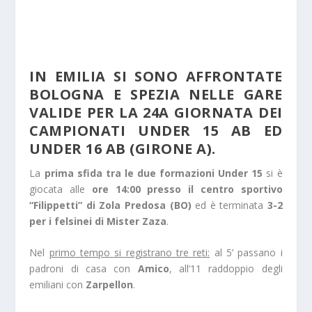
IN EMILIA SI SONO AFFRONTATE
BOLOGNA E SPEZIA NELLE GARE
VALIDE PER LA 24A GIORNATA DEI
CAMPIONATI UNDER 15 AB ED
UNDER 16 AB (GIRONE A).
La
prima sfida tra le due formazioni Under 15
si è
giocata alle
ore 14:00 presso il centro sportivo
“Filippetti” di Zola Predosa (BO)
ed è terminata
3-2
per i felsinei di Mister Zaza
.
Nel
primo tempo si registrano tre reti:
al 5’ passano i
padroni di casa con
Amico
, all’11 raddoppio degli
emiliani con
Zarpellon
.