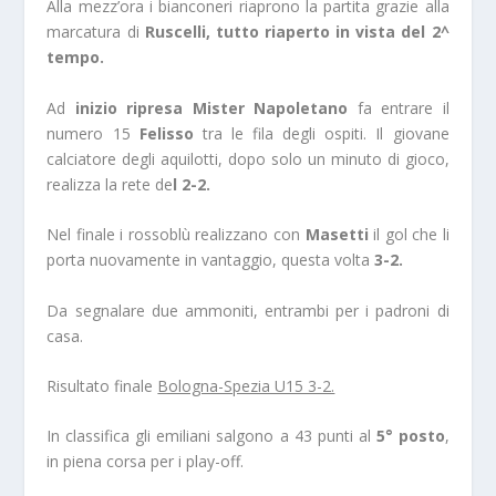
Alla mezz’ora i bianconeri riaprono la partita grazie alla
marcatura di
Ruscelli, tutto riaperto in vista del 2^
tempo.
Ad
inizio ripresa
Mister Napoletano
fa entrare il
numero 15
Felisso
tra le fila degli ospiti. Il giovane
calciatore degli aquilotti, dopo solo un minuto di gioco,
realizza la rete de
l 2-2.
Nel finale i rossoblù realizzano con
Masetti
il gol che li
porta nuovamente in vantaggio, questa volta
3-2.
Da segnalare due ammoniti, entrambi per i padroni di
casa.
Risultato finale
Bologna-Spezia U15 3-2.
In classifica gli emiliani salgono a 43 punti al
5° posto
,
in piena corsa per i play-off.