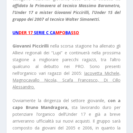
affidato la Primavera al tecnico Massimo Barometro,
l’Under 17 a mister Giovanni Piccirilli, l’Under 15 del
gruppo dei 2007 al tecnico Walter Simonetti.
UN
DER 17
SERIE C CA
MPO
BA
SSO
Giovanni Piccirilli
nella scorsa stagione ha allenato gli
Allievi regionali dei “Lupi” e continuerà nella prossima
stagione a migliorare parecchi ragazzi, tra l’altro
qualcuno al debutto nei PRO. Sono presenti
nell’organico vari ragazzi del 2005:
Iacovetta Michele,
Magnocavallo Nicola, Scafa Francesco, Di Cillo
Alessandro.
Ovviamente la dirigenza del settore giovanile,
con a
capo Bruno Mandragora,
sta lavorando duro per
potenziare l’organico dell’Under 17 e già a breve
arriveranno ufficialità sui nuovi acquisti. Il gruppo sarà
composto da giovani del 2005 e 2006, in quanto la