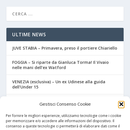
ULTIME NEWS
JUVE STABIA – Primavera, preso il portiere Chiariello
FOGGIA – Si riparte da Gianluca Torma! Il Vivaio
nelle mani dell’ex Watford
VENEZIA (esclusiva) – Un ex Udinese alla guida
dell’Under 15
Lecce – Dal Salento al…Salento! Ceduto un classe
Gestisci Consenso Cookie
2007
Per fornire le migliori esperienze, utilizziamo tecnologie come i cookie
BOLOGNA – Arriva un 2007 dall’Abruzzo
per memorizzare e/o accedere alle informazioni del dispositivo. Il
consenso a queste tecnologie ci permetterà di elaborare dati come il