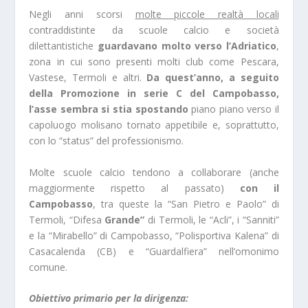
Negli anni scorsi
molte piccole realtà locali
contraddistinte da scuole calcio e società
dilettantistiche
guardavano molto verso l’Adriatico
,
zona in cui sono presenti molti club come Pescara,
Vastese, Termoli e altri.
Da quest’anno, a seguito
della Promozione in serie C del Campobasso,
l’asse sembra si stia spostando
piano piano verso il
capoluogo molisano tornato appetibile e, soprattutto,
con lo “status” del professionismo.
Molte scuole calcio tendono a collaborare (anche
maggiormente rispetto al passato)
con il
Campobasso
, tra queste la “San Pietro e Paolo” di
Termoli, “Difesa
Grande”
di Termoli, le “Acli”, i “Sanniti”
e la “Mirabello” di Campobasso, “Polisportiva Kalena” di
Casacalenda (CB) e “Guardalfiera” nell’omonimo
comune.
Obiettivo primario per la dirigenza: