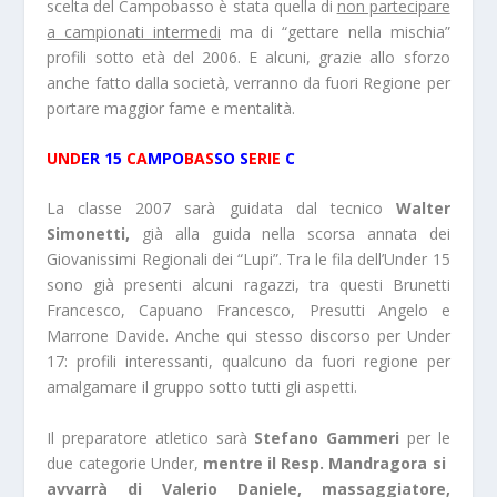
scelta del Campobasso è stata quella di
non partecipare
a campionati intermedi
ma di “gettare nella mischia”
profili sotto età del 2006. E alcuni, grazie allo sforzo
anche fatto dalla società, verranno da fuori Regione per
portare maggior fame e mentalità.
UND
ER 15
CA
MPO
BAS
SO S
ERIE
C
La classe 2007 sarà guidata dal tecnico
Walter
Simonetti,
già alla guida nella scorsa annata dei
Giovanissimi Regionali dei “Lupi”. Tra le fila dell’Under 15
sono già presenti alcuni ragazzi, tra questi Brunetti
Francesco, Capuano Francesco, Presutti Angelo e
Marrone Davide. Anche qui stesso discorso per Under
17: profili interessanti, qualcuno da fuori regione per
amalgamare il gruppo sotto tutti gli aspetti.
Il preparatore atletico sarà
Stefano Gammeri
per le
due categorie Under,
mentre il Resp. Mandragora si
avvarrà di Valerio Daniele, massaggiatore,