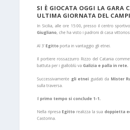
SI È GIOCATA OGGI LA GARA 
ULTIMA GIORNATA DEL CAMPI
In Sicilia, alle ore 15:00, presso il centro spor
Giugliano
, che ha visto i padroni di casa vittorios
Al 3’
Egitto
porta in vantaggio gli etnei.
Il portiere rossazzurro Rizzo del Catania commette
battuta per i gialloblù va
Galizia e palla in rete.
Successivamente
gli etnei
guidati da
Mister R
sulla traversa.
Il
primo tempo si conclude 1-1.
Nella ripresa
Egitto
realizza la sua
doppietta ed
Castorina.