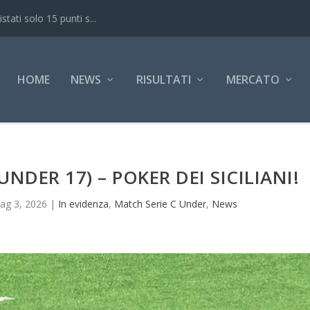
ati solo 15 punti s...
HOME
NEWS
RISULTATI
MERCATO
NDER 17) – POKER DEI SICILIANI!
ag 3, 2026
|
In evidenza
,
Match Serie C Under
,
News