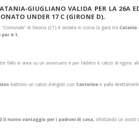
CATANIA-GIUGLIANO VALIDA PER LA 26A E
ONATO UNDER 17 C (GIRONE D).
tivo “Comunale” di Nesina (CT) è andata in scena la gara tra
Catania
i
per 4-1.
 fallo in area su un avversario e per l’arbitro è calcio di rigore: al
usso
battono un calcio d’angolo con
Castorina
e palla direttament
 il nuovo vantaggio per i padroni di casa
, sfruttando un assist 