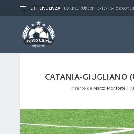
DI TENDENZA:
TORINO (Under 18-17-16-15): conquist
CATANIA-GIUGLIANO (U
Inserito da
Marco Monforte
|
M