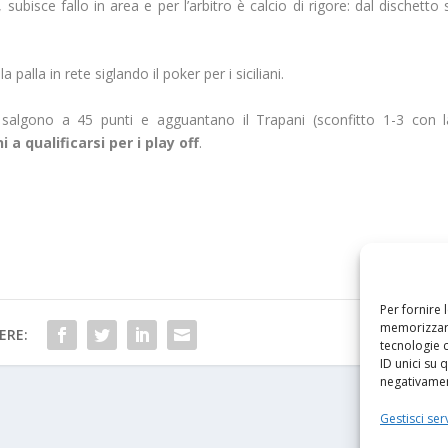
ubisce fallo in area e per l’arbitro è calcio di rigore: dal dischetto 
a palla in rete siglando il
poker per i siciliani.
i salgono a 45 punti e agguantano il Trapani (sconfitto 1-3 con l
 a qualificarsi per i play off
.
Per fornire 
memorizzare
ERE:
tecnologie 
ID unici su 
negativament
Gestisci serv
PRO