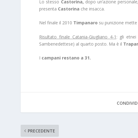
Lo stesso
Castorina,
dopo un’azione personale, s
presenta
Castorina
che insacca.
Nel finale il 2010
Timpanaro
su punizione mette l
Risultato finale Catania-Giugliano 4-1
: gli etne
Sambenedettese) al quarto posto. Ma è il
Trapani
I
campani restano a 31.
CONDIVID
PRECEDENTE