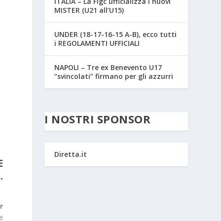
ITALIA – La Figc ufficializza i nuovi
MISTER (U21 all’U15)
UNDER (18-17-16-15 A-B), ecco tutti
i REGOLAMENTI UFFICIALI
NAPOLI – Tre ex Benevento U17
“svincolati” firmano per gli azzurri
I NOSTRI SPONSOR
Diretta.it
E
.
r
e