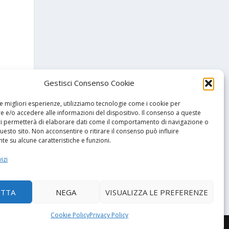
Gestisci Consenso Cookie
le migliori esperienze, utilizziamo tecnologie come i cookie per
 e/o accedere alle informazioni del dispositivo. Il consenso a queste
ci permetterà di elaborare dati come il comportamento di navigazione o
questo sito. Non acconsentire o ritirare il consenso può influire
e su alcune caratteristiche e funzioni.
izi
SSIMO
la Svizzera
ETTA
NEGA
VISUALIZZA LE PREFERENZE
Cookie Policy
Privacy Policy
cy (UE)
Termini e condizioni