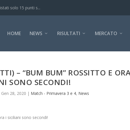
ati solo 15 punti s...
HOME
NEWS
RISULTATI
MERCATO
TTI) – “BUM BUM” ROSSITTO E OR
IANI SONO SECONDI!
|
Gen 28, 2020
|
Match - Primavera 3 e 4
,
News