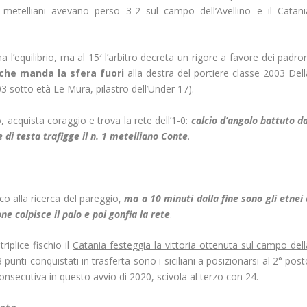
i metelliani avevano perso 3-2 sul campo dell’Avellino e il Catani
a l’equilibrio,
ma al 15′ l’arbitro decreta un rigore a favore dei padro
che manda la sfera fuori
alla destra del portiere classe 2003 Dell
3 sotto età Le Mura, pilastro dell’Under 17).
, acquista coraggio e trova la rete dell’1-0:
calcio d’angolo battuto da
e di testa trafigge il n. 1 metelliano Conte
.
co alla ricerca del pareggio,
ma a 10 minuti dalla fine sono gli etnei 
ne colpisce il palo e poi gonfia la rete
.
riplice fischio il
Catania festeggia la vittoria ottenuta sul campo dell
 punti conquistati in trasferta sono i siciliani a posizionarsi al 2° pos
onsecutiva in questo avvio di 2020, scivola al terzo con 24.