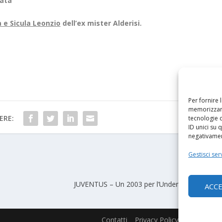
nata
 e Sicula Leonzio
dell’ex mister Alderisi.
Per fornire 
memorizzare
ERE:
tecnologie 
ID unici su 
negativament
Gestisci serv
PRO
JUVENTUS – Un 2003 per l’Under 17: arriva dal
ACC
Contatti
Privacy Policy
Cookie Poli