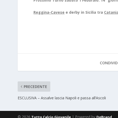
Prossimo Turno sabato 1 Febbraio: 14° gior
Reggina-Cavese
e derby in Sicilia tra
Catania
CONDIVID
PRECEDENTE
ESCLUSIVA – Assalve lascia Napoli e passa all’Ascoli
© 2026
| Powered by
Tutto Calcio Giovanile
DeBrand