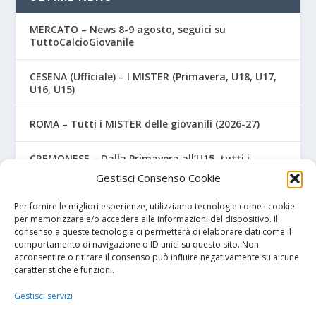
MERCATO – News 8-9 agosto, seguici su
TuttoCalcioGiovanile
CESENA (Ufficiale) – I MISTER (Primavera, U18, U17,
U16, U15)
ROMA – Tutti i MISTER delle giovanili (2026-27)
CREMONESE – Dalla Primavera all’U15, tutti i
MISTER (Ufficiale)
Gestisci Consenso Cookie
COSENZA – Due gioiellini della Primavera salutano i
Per fornire le migliori esperienze, utilizziamo tecnologie come i cookie
colori rossoblù
per memorizzare e/o accedere alle informazioni del dispositivo. Il
consenso a queste tecnologie ci permetterà di elaborare dati come il
comportamento di navigazione o ID unici su questo sito. Non
acconsentire o ritirare il consenso può influire negativamente su alcune
caratteristiche e funzioni.
I NOSTRI SPONSOR
Gestisci servizi