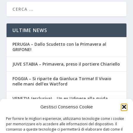
ULTIME NEWS
PERUGIA – Dallo Scudetto con la Primavera al
GRIFONE!
JUVE STABIA – Primavera, preso il portiere Chiariello
FOGGIA – Si riparte da Gianluca Torma! Il Vivaio
nelle mani dell’ex Watford
VENEZIA (esclusiva) – Un ex Udinese alla guida
dell’Under 15
Gestisci Consenso Cookie
Lecce – Dal Salento al…Salento! Ceduto un classe
Per fornire le migliori esperienze, utilizziamo tecnologie come i cookie
2007
per memorizzare e/o accedere alle informazioni del dispositivo. Il
consenso a queste tecnologie ci permetterà di elaborare dati come il