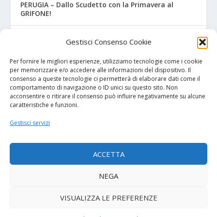
PERUGIA – Dallo Scudetto con la Primavera al
GRIFONE!
JUVE STABIA – Primavera, preso il portiere Chiariello
Gestisci Consenso Cookie
FOGGIA – Si riparte da Gianluca Torma! Il Vivaio
Per fornire le migliori esperienze, utilizziamo tecnologie come i cookie
nelle mani dell’ex Watford
per memorizzare e/o accedere alle informazioni del dispositivo. Il
consenso a queste tecnologie ci permetterà di elaborare dati come il
comportamento di navigazione o ID unici su questo sito. Non
acconsentire o ritirare il consenso può influire negativamente su alcune
caratteristiche e funzioni.
I NOSTRI SPONSOR
Gestisci servizi
Diretta.it
ACCETTA
NEGA
© 2026
| Powered by
Tutto Calcio Giovanile
DeBrand
VISUALIZZA LE PREFERENZE
Contatti
Privacy Policy
Cookie Policy (UE)
Termini e condizioni