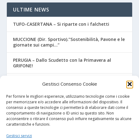
ULTIME NEWS
TUFO-CASERTANA – Si riparte con i falchetti
MUCCIONE (Dir. Sportivo).”Sostenibilità, Pavone e le
giornate sui campi…”
PERUGIA – Dallo Scudetto con la Primavera al
GRIFONE!
JUVE STABIA – Primavera, preso il portiere Chiariello
Gestisci Consenso Cookie
FOGGIA – Si riparte da Gianluca Torma! Il Vivaio
Per fornire le migliori esperienze, utilizziamo tecnologie come i cookie
nelle mani dell’ex Watford
per memorizzare e/o accedere alle informazioni del dispositivo. Il
consenso a queste tecnologie ci permetterà di elaborare dati come il
comportamento di navigazione o ID unici su questo sito. Non
acconsentire o ritirare il consenso può influire negativamente su alcune
caratteristiche e funzioni.
I NOSTRI SPONSOR
Gestisci servizi