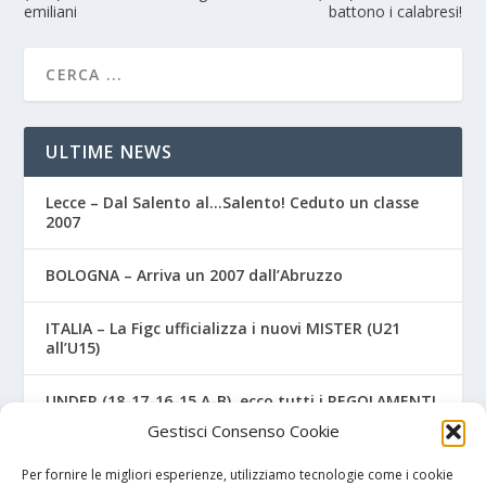
emiliani
battono i calabresi!
ULTIME NEWS
Lecce – Dal Salento al…Salento! Ceduto un classe
2007
BOLOGNA – Arriva un 2007 dall’Abruzzo
ITALIA – La Figc ufficializza i nuovi MISTER (U21
all’U15)
UNDER (18-17-16-15 A-B), ecco tutti i REGOLAMENTI
UFFICIALI
Gestisci Consenso Cookie
NAPOLI – Tre ex Benevento U17 “svincolati” firmano
Per fornire le migliori esperienze, utilizziamo tecnologie come i cookie