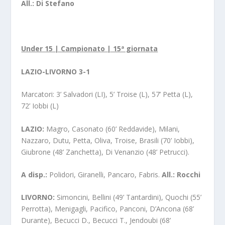
All.: Di Stefano
Under 15 | Campionato | 15ª giornata
LAZIO-LIVORNO 3-1
Marcatori: 3’ Salvadori (LI), 5’ Troise (L), 57’ Petta (L),
72’ Iobbi (L)
LAZIO:
Magro, Casonato (60’ Reddavide), Milani,
Nazzaro, Dutu, Petta, Oliva, Troise, Brasili (70’ Iobbi),
Giubrone (48’ Zanchetta), Di Venanzio (48’ Petrucci).
A disp.:
Polidori, Giranelli, Pancaro, Fabris.
All.: Rocchi
LIVORNO:
Simoncini, Bellini (49’ Tantardini), Quochi (55’
Perrotta), Menigagli, Pacifico, Panconi, D’Ancona (68’
Durante), Becucci D., Becucci T., Jendoubi (68’