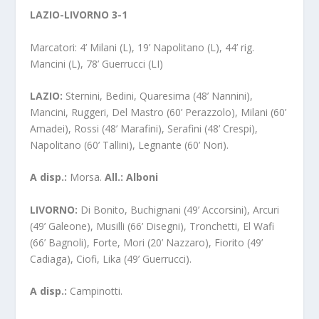
LAZIO-LIVORNO 3-1
Marcatori: 4’ Milani (L), 19’ Napolitano (L), 44’ rig.
Mancini (L), 78’ Guerrucci (LI)
LAZIO:
Sternini, Bedini, Quaresima (48’ Nannini),
Mancini, Ruggeri, Del Mastro (60’ Perazzolo), Milani (60’
Amadei), Rossi (48’ Marafini), Serafini (48’ Crespi),
Napolitano (60’ Tallini), Legnante (60’ Nori).
A disp.:
Morsa.
All.: Alboni
LIVORNO:
Di Bonito, Buchignani (49’ Accorsini), Arcuri
(49’ Galeone), Musilli (66’ Disegni), Tronchetti, El Wafi
(66’ Bagnoli), Forte, Mori (20’ Nazzaro), Fiorito (49’
Cadiaga), Ciofi, Lika (49’ Guerrucci).
A disp.:
Campinotti.