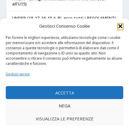
all’U15)
UNDER (18-17-16-15 A-B), ecco tutti i REGOLAMENTI
UFFICIALI
Gestisci Consenso Cookie
NAPOLI – Tre ex Benevento U17 “svincolati” firmano
Per fornire le migliori esperienze, utilizziamo tecnologie come i cookie
per gli azzurri
per memorizzare e/o accedere alle informazioni del dispositivo. Il
consenso a queste tecnologie ci permetterà di elaborare dati come il
comportamento di navigazione o ID unici su questo sito. Non
acconsentire o ritirare il consenso può influire negativamente su alcune
caratteristiche e funzioni.
I NOSTRI SPONSOR
Gestisci servizi
Diretta.it
ACCETTA
NEGA
© 2026
| Powered by
Tutto Calcio Giovanile
DeBrand
VISUALIZZA LE PREFERENZE
Contatti
Privacy Policy
Cookie Policy (UE)