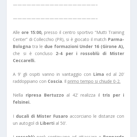
——————————————————–
——————————————————–
Alle
ore 15:00,
presso il centro sportivo “Mutti Training
Center” di Collecchio (PR), si è giocato il match
Parma-
Bologna
tra le
due formazioni Under 16 (Girone A),
che si è concluso
2-4 per i rossoblù di Mister
Ceccarelli.
A 9’ gli ospiti vanno in vantaggio con
Lima
ed al 20’
raddoppiano con
Coscia
. Il
primo tempo si chiude 0-2.
Nella
ripresa
Bertuzzo
al 42’ realizza il
tris per i
felsinei.
I
ducali di Mister Fusaro
accorciano le distanze con
un autogol di
Liberti
al 50’.
I
rossoblù
però continuano ad attaccare e
Bennardo