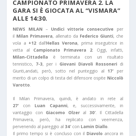
CAMPIONATO PRIMAVERA 2. LA
GARA SI È GIOCATA AL “VISMARA”
ALLE 14:30.
NEWS MILAN
–
Undici vittorie consecutive
per
il
Milan Primavera
, allenato da
Federico Giunti
, che
vola a
+12
dall’
Hellas Verona
, prima inseguitrice in
vetta al
Campionato Primavera 2
. Oggi, infatti,
Milan-Cittadella
è terminata con un risultato
tennistico,
7-3
, per i
Giovani Diavoli Rossoneri
di
Giunti,andati, però, sotto nel punteggio al
17′
per
merito di un colpo di testa del difensore ospite
Niccolò
Varotto
.
Il Milan Primavera, quindi, è andato in rete al
27′
con
Luan Capanni
, e, successivamente, in
vantaggio con
Giacomo Olzer
al
30′
. Il Cittadella
Primavera, però, ha replicato con veemenza,
pervenendo al pareggio al
34′
con
Lamin Diallo
.
Il primo tempo si è concluso con il
Diavolo
ancora in