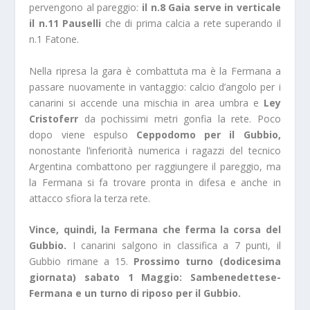
pervengono al pareggio:
il n.8 Gaia serve in verticale
il n.11 Pauselli
che di prima calcia a rete superando il
n.1 Fatone.
Nella ripresa la gara è combattuta ma è la Fermana a
passare nuovamente in vantaggio: calcio d’angolo per i
canarini si accende una mischia in area umbra e
Ley
Cristoferr
da pochissimi metri gonfia la rete. Poco
dopo viene espulso
Ceppodomo per il Gubbio,
nonostante l’inferiorità numerica i ragazzi del tecnico
Argentina combattono per raggiungere il pareggio, ma
la Fermana si fa trovare pronta in difesa e anche in
attacco sfiora la terza rete.
Vince, quindi, la Fermana che ferma la corsa del
Gubbio.
I canarini salgono in classifica a 7 punti, il
Gubbio rimane a 15.
Prossimo turno (dodicesima
giornata) sabato 1 Maggio: Sambenedettese-
Fermana e un turno di riposo per il Gubbio.