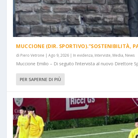
MUCCIONE (DIR. SPORTIVO).”SOSTENIBILITÀ, P
di
Piero Vetrone
|
Ago 9, 2026
|
In evidenza
,
Interviste
,
Media
,
News
Muccione Emilio – Di seguito l’intervista al nuovo Direttore Spo
PER SAPERNE DI PIÙ