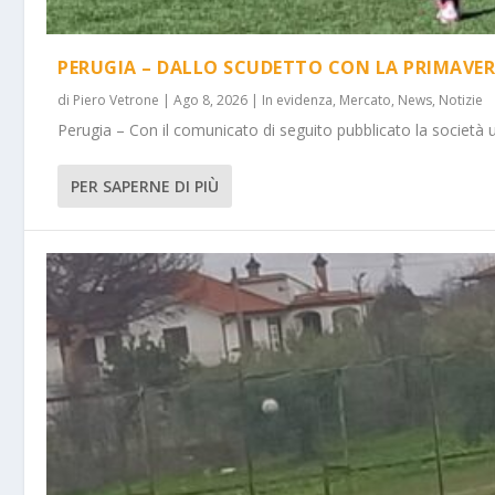
PERUGIA – DALLO SCUDETTO CON LA PRIMAVER
di
Piero Vetrone
|
Ago 8, 2026
|
In evidenza
,
Mercato
,
News
,
Notizie
Perugia – Con il comunicato di seguito pubblicato la società 
PER SAPERNE DI PIÙ