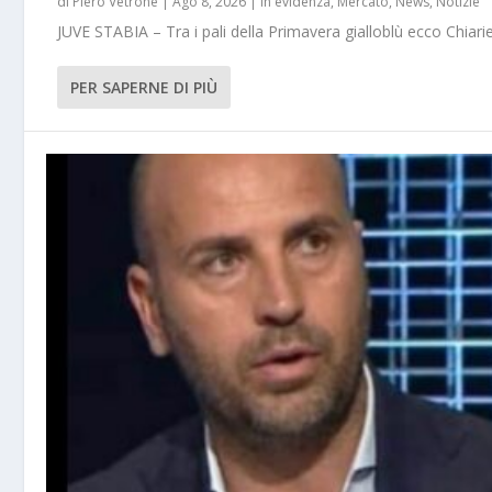
di
Piero Vetrone
|
Ago 8, 2026
|
In evidenza
,
Mercato
,
News
,
Notizie
JUVE STABIA – Tra i pali della Primavera gialloblù ecco Chiarie
PER SAPERNE DI PIÙ