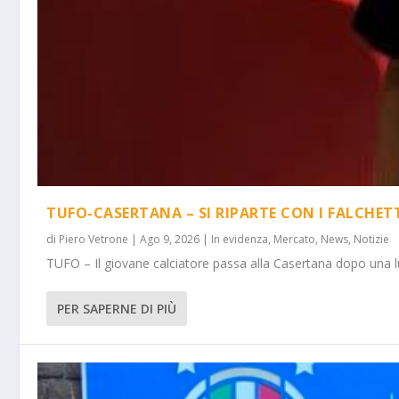
TUFO-CASERTANA – SI RIPARTE CON I FALCHET
di
Piero Vetrone
|
Ago 9, 2026
|
In evidenza
,
Mercato
,
News
,
Notizie
TUFO – Il giovane calciatore passa alla Casertana dopo una lu
PER SAPERNE DI PIÙ