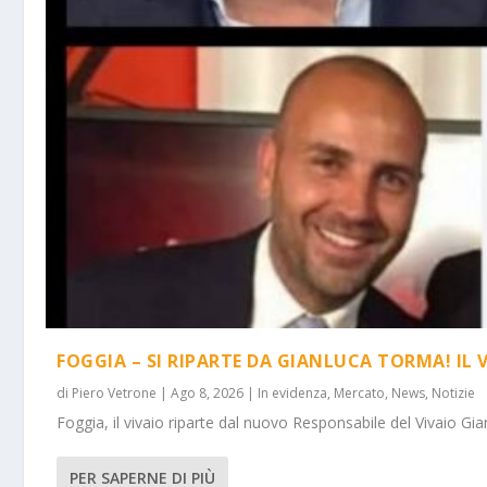
FOGGIA – SI RIPARTE DA GIANLUCA TORMA! IL 
di
Piero Vetrone
|
Ago 8, 2026
|
In evidenza
,
Mercato
,
News
,
Notizie
Foggia, il vivaio riparte dal nuovo Responsabile del Vivaio Gia
PER SAPERNE DI PIÙ