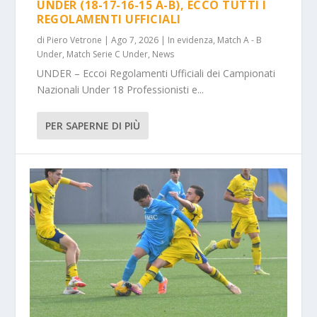
UNDER (18-17-16-15 A-B), ECCO TUTTI I
REGOLAMENTI UFFICIALI
di
Piero Vetrone
|
Ago 7, 2026
|
In evidenza
,
Match A - B
Under
,
Match Serie C Under
,
News
UNDER – Eccoi Regolamenti Ufficiali dei Campionati
Nazionali Under 18 Professionisti e...
PER SAPERNE DI PIÙ