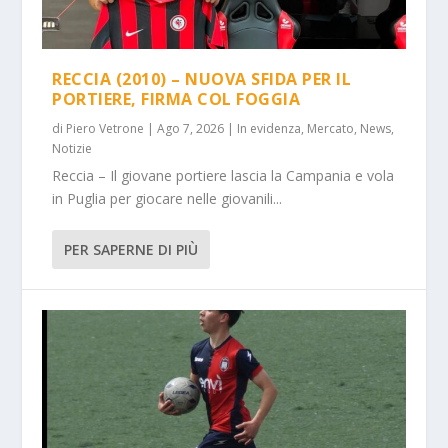
RECCIA (2010) – NUOVA SFIDA PER IL
PORTIERE, FIRMA COL FOGGIA
di
Piero Vetrone
|
Ago 7, 2026
|
In evidenza
,
Mercato
,
News
,
Notizie
Reccia – Il giovane portiere lascia la Campania e vola
in Puglia per giocare nelle giovanili...
PER SAPERNE DI PIÙ