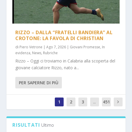
RIZZO – DALLA “FRATELLI BANDIERA” AL
CROTONE: LA FAVOLA DI CHRISTIAN
di
Piero Vetrone
|
Ago 7, 2026
|
Giovani Promesse
,
In
evidenza
,
News
,
Rubriche
Rizzo – Oggi ci troviamo in Calabria alla scoperta del
giovane calciatore Rizzo, nato a...
PER SAPERNE DI PIÙ
1
2
3
...
451
1
RISULTATI
Ultimo