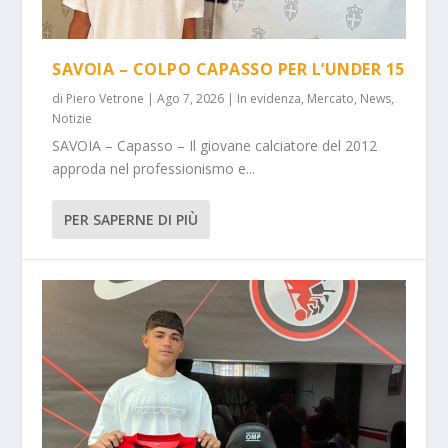
SAVOIA – COLPO CAPASSO PER L’UNDER 15
di
Piero Vetrone
|
Ago 7, 2026
|
In evidenza
,
Mercato
,
News
,
Notizie
SAVOIA – Capasso – Il giovane calciatore del 2012
approda nel professionismo e...
PER SAPERNE DI PIÙ