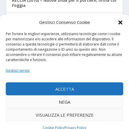
RECCIA (2010) – Nuova sfida per il portiere, firma col
Foggia
RIZZO – Dalla “Fratelli Bandiera” al Crotone: la
Gestisci Consenso Cookie
favola di Christian
Per fornire le migliori esperienze, utilizziamo tecnologie come i cookie
per memorizzare e/o accedere alle informazioni del dispositivo. Il
consenso a queste tecnologie ci permetterà di elaborare dati come il
I NOSTRI SPONSOR
comportamento di navigazione o ID unici su questo sito. Non
acconsentire o ritirare il consenso può influire negativamente su alcune
caratteristiche e funzioni.
Calcio Panchina
Gestisci servizi
Diretta.it
ACCETTA
NEGA
© 2026
| Powered by
Tutto Calcio Giovanile
DeBrand
VISUALIZZA LE PREFERENZE
Contatti
Privacy Policy
Cookie Policy (UE)
Termini e condizioni
Cookie Policy
Privacy Policy