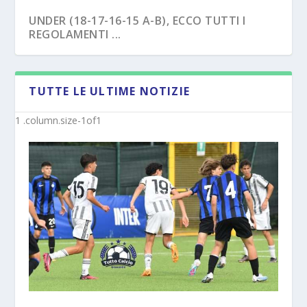
UNDER (18-17-16-15 A-B), ECCO TUTTI I
REGOLAMENTI ...
TUTTE LE ULTIME NOTIZIE
NAPOLI – TRE EX BENEVENTO U17
SAVOIA – COLPO CAPASSO PER L’UNDER 15
“SVINCOL...