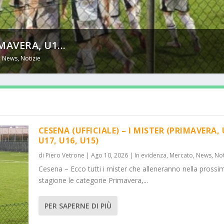
MAVERA, U1...
,
News
,
Notizie
CESENA (UFFICIALE) – I MISTER (PRIMAVERA, 
U17, U16, U15)
di
Piero Vetrone
|
Ago 10, 2026
|
In evidenza
,
Mercato
,
News
,
Not
Cesena – Ecco tutti i mister che alleneranno nella prossi
stagione le categorie Primavera,...
PER SAPERNE DI PIÙ