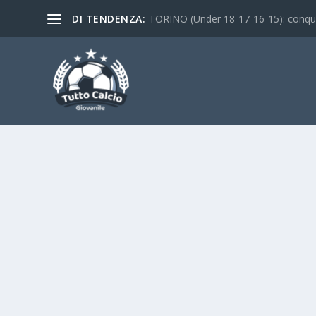
DI TENDENZA:
TORINO (Under 18-17-16-15): conquist