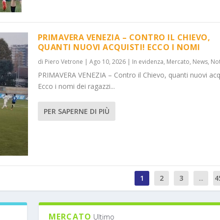
PRIMAVERA VENEZIA – CONTRO IL CHIEVO,
QUANTI NUOVI ACQUISTI! ECCO I NOMI
di
Piero Vetrone
|
Ago 10, 2026
|
In evidenza
,
Mercato
,
News
,
Not
PRIMAVERA VENEZIA – Contro il Chievo, quanti nuovi acqu
Ecco i nomi dei ragazzi...
PER SAPERNE DI PIÙ
1
2
3
...
4
MERCATO
Ultimo