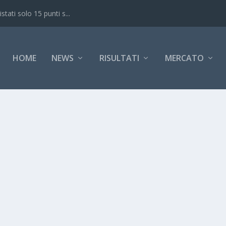
ati solo 15 punti s...
HOME
NEWS
RISULTATI
MERCATO