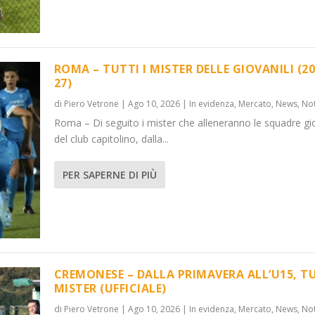
ROMA – TUTTI I MISTER DELLE GIOVANILI (20
27)
di
Piero Vetrone
|
Ago 10, 2026
|
In evidenza
,
Mercato
,
News
,
Not
NILI (2026-...
U15, T...
Roma – Di seguito i mister che alleneranno le squadre gio
,
,
News
News
,
,
Notizie
Notizie
del club capitolino, dalla...
PER SAPERNE DI PIÙ
CREMONESE – DALLA PRIMAVERA ALL’U15, TU
MISTER (UFFICIALE)
di
Piero Vetrone
|
Ago 10, 2026
|
In evidenza
,
Mercato
,
News
,
Not