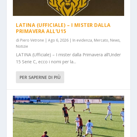
LATINA (UFFICIALE) – I MISTER DALLA
PRIMAVERA ALL’U15
di
Piero Vetrone
|
Ago 6, 2026
|
In evidenza
,
Mercato
,
News
,
Notizie
LATINA (Ufficiale) – I mister dalla Primavera all’Under
15 Serie C, ecco i nomi per la...
PER SAPERNE DI PIÙ