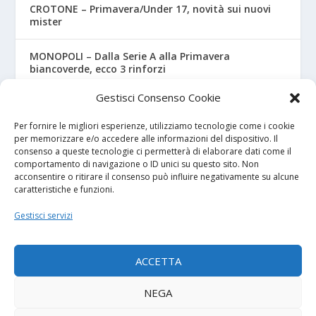
CROTONE – Primavera/Under 17, novità sui nuovi
mister
MONOPOLI – Dalla Serie A alla Primavera
biancoverde, ecco 3 rinforzi
Gestisci Consenso Cookie
UNDER 18 A-B, ecco il calendario ufficiale
Per fornire le migliori esperienze, utilizziamo tecnologie come i cookie
per memorizzare e/o accedere alle informazioni del dispositivo. Il
consenso a queste tecnologie ci permetterà di elaborare dati come il
I NOSTRI SPONSOR
comportamento di navigazione o ID unici su questo sito. Non
acconsentire o ritirare il consenso può influire negativamente su alcune
caratteristiche e funzioni.
Calcio Panchina
Gestisci servizi
Diretta.it
ACCETTA
NEGA
© 2026
| Powered by
Tutto Calcio Giovanile
DeBrand