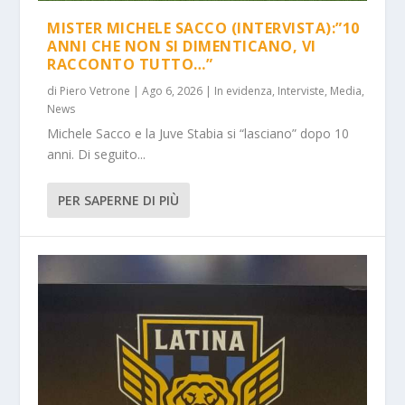
MISTER MICHELE SACCO (INTERVISTA):”10
ANNI CHE NON SI DIMENTICANO, VI
RACCONTO TUTTO…”
di
Piero Vetrone
|
Ago 6, 2026
|
In evidenza
,
Interviste
,
Media
,
News
Michele Sacco e la Juve Stabia si “lasciano” dopo 10
anni. Di seguito...
PER SAPERNE DI PIÙ