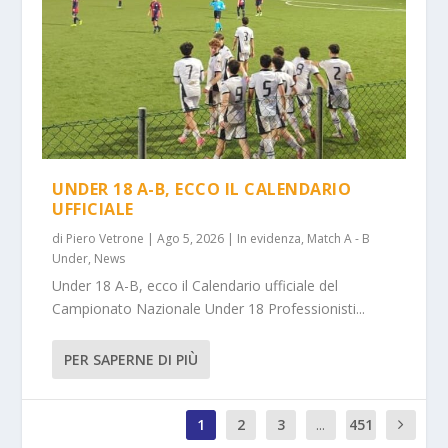
UNDER 18 A-B, ECCO IL CALENDARIO
UFFICIALE
di
Piero Vetrone
|
Ago 5, 2026
|
In evidenza
,
Match A - B
Under
,
News
Under 18 A-B, ecco il Calendario ufficiale del
Campionato Nazionale Under 18 Professionisti...
PER SAPERNE DI PIÙ
1
2
3
...
451