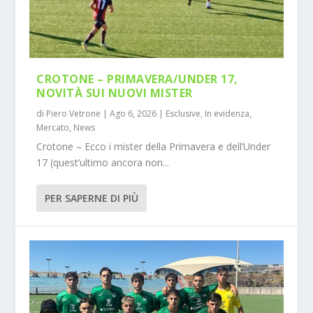
CROTONE – PRIMAVERA/UNDER 17,
NOVITÀ SUI NUOVI MISTER
di
Piero Vetrone
|
Ago 6, 2026
|
Esclusive
,
In evidenza
,
Mercato
,
News
Crotone – Ecco i mister della Primavera e dell’Under
17 (quest’ultimo ancora non...
PER SAPERNE DI PIÙ