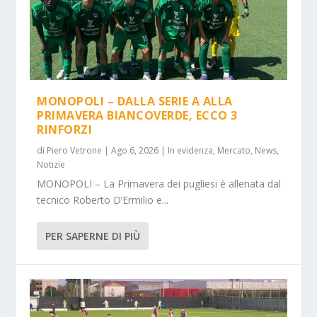
MONOPOLI – DALLA SERIE A ALLA
PRIMAVERA BIANCOVERDE, ECCO 3
RINFORZI
di
Piero Vetrone
|
Ago 6, 2026
|
In evidenza
,
Mercato
,
News
,
Notizie
MONOPOLI – La Primavera dei pugliesi è allenata dal
tecnico Roberto D’Ermilio e...
PER SAPERNE DI PIÙ