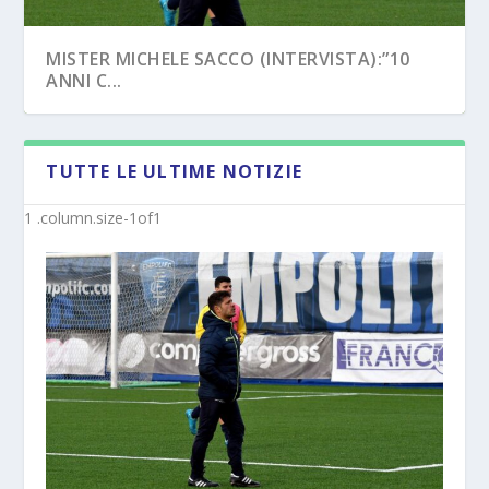
MISTER MICHELE SACCO (INTERVISTA):”10
ANNI C...
TUTTE LE ULTIME NOTIZIE
LATINA (UFFICIALE) – I MISTER DALLA
CROTONE – PRIMAVERA/UNDER 17, NOVITÀ
PRIMAVER...
SUI NUO...