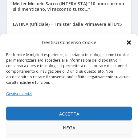
Mister Michele Sacco (INTERVISTA):”10 anni che non
si dimenticano, vi racconto tutto…”
LATINA (Ufficiale) – I mister dalla Primavera all’U15
CROTONE – Primavera/Under 17, novità sui nuovi
Gestisci Consenso Cookie
mister
Per fornire le migliori esperienze, utilizziamo tecnologie come i cookie
per memorizzare e/o accedere alle informazioni del dispositivo. Il
consenso a queste tecnologie ci permetterà di elaborare dati come il
I NOSTRI SPONSOR
comportamento di navigazione o ID unici su questo sito. Non
acconsentire o ritirare il consenso può influire negativamente su alcune
caratteristiche e funzioni.
Calcio Panchina
Gestisci servizi
Diretta.it
ACCETTA
NEGA
© 2026
| Powered by
Tutto Calcio Giovanile
DeBrand