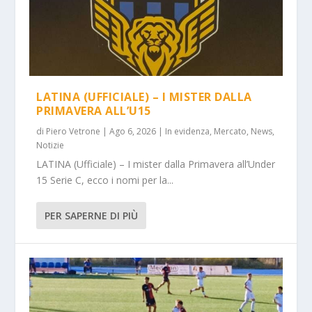
LATINA (UFFICIALE) – I MISTER DALLA
PRIMAVERA ALL’U15
di
Piero Vetrone
|
Ago 6, 2026
|
In evidenza
,
Mercato
,
News
,
Notizie
LATINA (Ufficiale) – I mister dalla Primavera all’Under
15 Serie C, ecco i nomi per la...
PER SAPERNE DI PIÙ