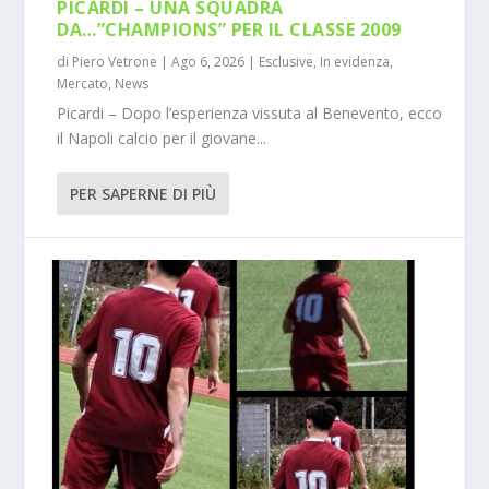
PICARDI – UNA SQUADRA
DA…”CHAMPIONS” PER IL CLASSE 2009
di
Piero Vetrone
|
Ago 6, 2026
|
Esclusive
,
In evidenza
,
Mercato
,
News
Picardi – Dopo l’esperienza vissuta al Benevento, ecco
il Napoli calcio per il giovane...
PER SAPERNE DI PIÙ