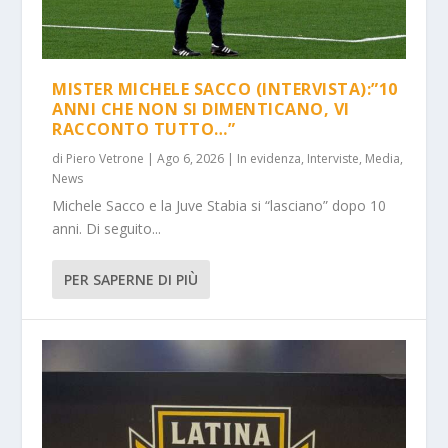
MISTER MICHELE SACCO (INTERVISTA):”10
ANNI CHE NON SI DIMENTICANO, VI
RACCONTO TUTTO…”
di
Piero Vetrone
|
Ago 6, 2026
|
In evidenza
,
Interviste
,
Media
,
News
Michele Sacco e la Juve Stabia si “lasciano” dopo 10
anni. Di seguito...
PER SAPERNE DI PIÙ