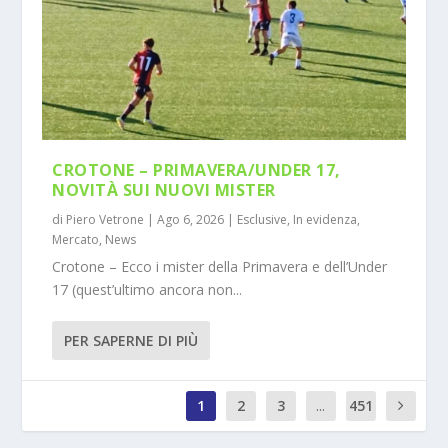
CROTONE – PRIMAVERA/UNDER 17,
NOVITÀ SUI NUOVI MISTER
di
Piero Vetrone
|
Ago 6, 2026
|
Esclusive
,
In evidenza
,
Mercato
,
News
Crotone – Ecco i mister della Primavera e dell’Under
17 (quest’ultimo ancora non...
PER SAPERNE DI PIÙ
1
2
3
...
451
0