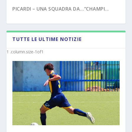
PICARDI – UNA SQUADRA DA…”CHAMPI...
TUTTE LE ULTIME NOTIZIE
PECORARO – DAL “TERZO TEMPO” AL ...
MISTER MICHELE SACCO (INTERVISTA):”10
ANNI C...