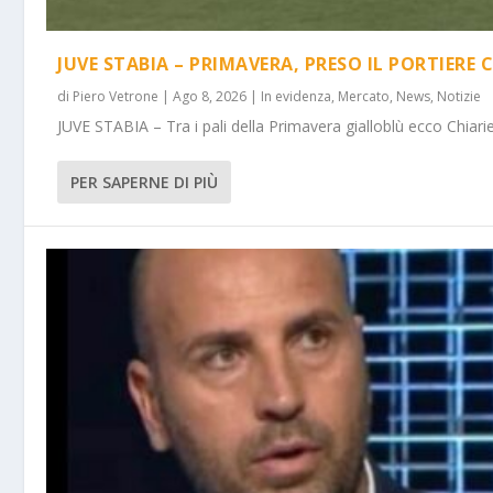
JUVE STABIA – PRIMAVERA, PRESO IL PORTIERE 
di
Piero Vetrone
|
Ago 8, 2026
|
In evidenza
,
Mercato
,
News
,
Notizie
JUVE STABIA – Tra i pali della Primavera gialloblù ecco Chiarie
PER SAPERNE DI PIÙ