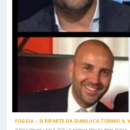
FOGGIA – SI RIPARTE DA GIANLUCA TORMA! IL 
di
Piero Vetrone
|
Ago 8, 2026
|
In evidenza
,
Mercato
,
News
,
Notizie