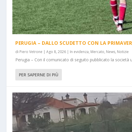
PERUGIA – DALLO SCUDETTO CON LA PRIMAVER
di
Piero Vetrone
|
Ago 8, 2026
|
In evidenza
,
Mercato
,
News
,
Notizie
Perugia – Con il comunicato di seguito pubblicato la società 
PER SAPERNE DI PIÙ