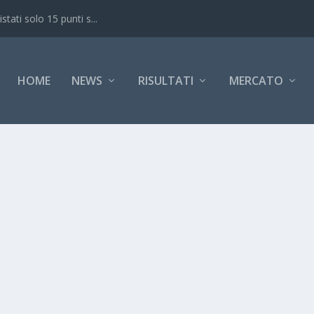
ati solo 15 punti s...
HOME
NEWS
RISULTATI
MERCATO