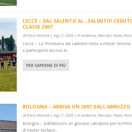
LECCE – DAL SALENTO AL…SALENTO! CEDUT
CLASSE 2007
di
Piero Vetrone
|
Ago 7, 2026
|
In evidenza
,
Mercato
,
News
,
Noti
Lecce – La Primavera dei salentini resta a mister Simone
! CEDUTO...
’ABRUZZO
e parteciperà ancora al...
News
News
,
,
Notizie
Notizie
PER SAPERNE DI PIÙ
BOLOGNA – ARRIVA UN 2007 DALL’ABRUZZO
di
Piero Vetrone
|
Ago 7, 2026
|
In evidenza
,
Mercato
,
News
,
Noti
Bologna – Dall’Abruzzo un giovane calciatore per la Prim
di mister Stefano...