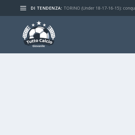
DI TENDENZA:
TORINO (Under 18-17-16-15): conquist