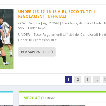
UNDER (18-17-16-15 A-B), ECCO TUTTI I
REGOLAMENTI UFFICIALI
di
Piero Vetrone
|
Ago 7, 2026
|
In evidenza
,
Match A - B Under
,
M
Serie C Under
,
News
UNDER – Eccoi Regolamenti Ufficiali dei Campionati Nazi
Under 18 Professionisti e...
PER SAPERNE DI PIÙ
1
2
3
...
4
MERCATO
Ultimo