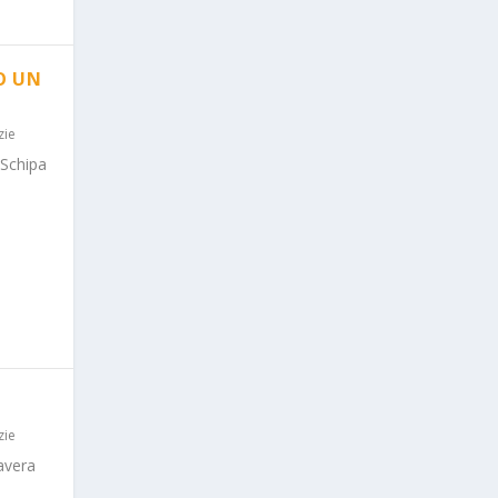
O UN
zie
 Schipa
zie
avera