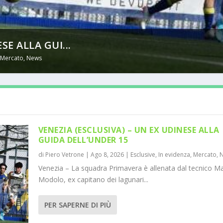
SE ALLA GUI...
,
Mercato
,
News
VENEZIA (ESCLUSIVA) – UN EX UDINESE ALLA
GUIDA DELL’UNDER 15
di
Piero Vetrone
|
Ago 8, 2026
|
Esclusive
,
In evidenza
,
Mercato
,
Venezia – La squadra Primavera è allenata dal tecnico M
Modolo, ex capitano dei lagunari...
PER SAPERNE DI PIÙ