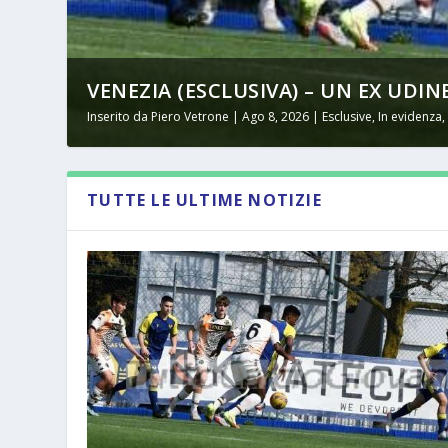
VENEZIA (ESCLUSIVA) – UN EX UDINE
Inserito da
Piero Vetrone
|
Ago 8, 2026
|
Esclusive
,
In evidenza
TUTTE LE ULTIME NOTIZIE