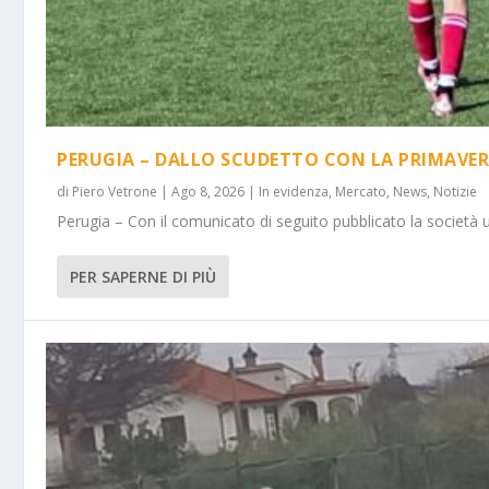
PERUGIA – DALLO SCUDETTO CON LA PRIMAVER
di
Piero Vetrone
|
Ago 8, 2026
|
In evidenza
,
Mercato
,
News
,
Notizie
Perugia – Con il comunicato di seguito pubblicato la società 
PER SAPERNE DI PIÙ