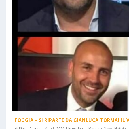
FOGGIA – SI RIPARTE DA GIANLUCA TORMA! IL 
di
Piero Vetrone
|
Ago 8, 2026
|
In evidenza
,
Mercato
,
News
,
Notizie