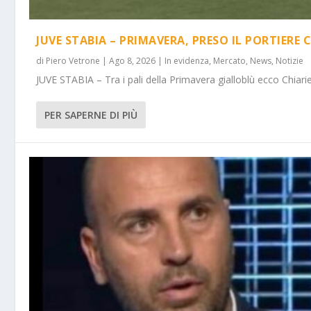
JUVE STABIA – PRIMAVERA, PRESO IL PORTIERE 
di
Piero Vetrone
|
Ago 8, 2026
|
In evidenza
,
Mercato
,
News
,
Notizie
JUVE STABIA – Tra i pali della Primavera gialloblù ecco Chiarie
PER SAPERNE DI PIÙ