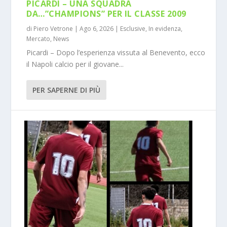
PICARDI – UNA SQUADRA
DA…”CHAMPIONS” PER IL CLASSE 2009
di
Piero Vetrone
|
Ago 6, 2026
|
Esclusive
,
In evidenza
,
Mercato
,
News
Picardi – Dopo l’esperienza vissuta al Benevento, ecco
il Napoli calcio per il giovane...
PER SAPERNE DI PIÙ