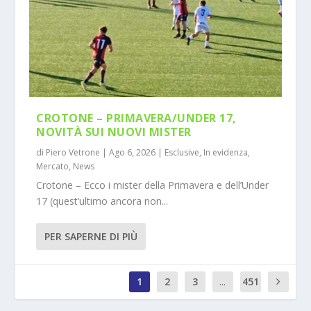
CROTONE – PRIMAVERA/UNDER 17,
NOVITÀ SUI NUOVI MISTER
di
Piero Vetrone
|
Ago 6, 2026
|
Esclusive
,
In evidenza
,
Mercato
,
News
Crotone – Ecco i mister della Primavera e dell’Under
17 (quest’ultimo ancora non...
PER SAPERNE DI PIÙ
1
2
3
...
451
0