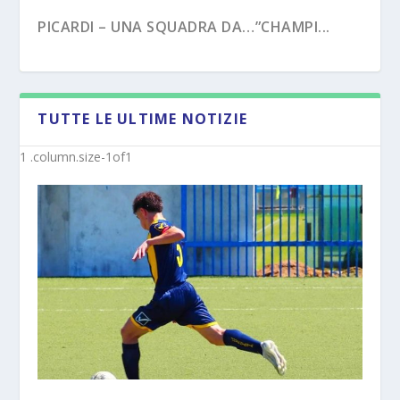
PICARDI – UNA SQUADRA DA…”CHAMPI...
TUTTE LE ULTIME NOTIZIE
PECORARO – DAL “TERZO TEMPO” AL ...
MISTER MICHELE SACCO (INTERVISTA):”10
ANNI C...