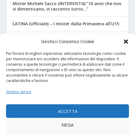
Mister Michele Sacco (INTERVISTA):”10 anni che non
si dimenticano, vi racconto tutto…”
LATINA (Ufficiale) – I mister dalla Primavera all’U15
CROTONE – Primavera/Under 17, novità sui nuovi
Gestisci Consenso Cookie
mister
Per fornire le migliori esperienze, utilizziamo tecnologie come i cookie
per memorizzare e/o accedere alle informazioni del dispositivo. Il
consenso a queste tecnologie ci permetterà di elaborare dati come il
I NOSTRI SPONSOR
comportamento di navigazione o ID unici su questo sito. Non
acconsentire o ritirare il consenso può influire negativamente su alcune
caratteristiche e funzioni.
Calcio Panchina
Gestisci servizi
Diretta.it
ACCETTA
NEGA
© 2026
| Powered by
Tutto Calcio Giovanile
DeBrand