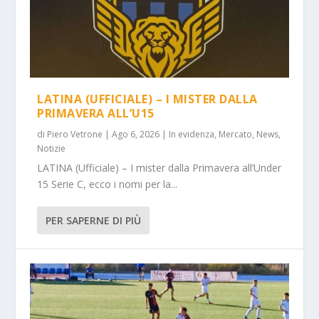
LATINA (UFFICIALE) – I MISTER DALLA
PRIMAVERA ALL’U15
di
Piero Vetrone
|
Ago 6, 2026
|
In evidenza
,
Mercato
,
News
,
Notizie
LATINA (Ufficiale) – I mister dalla Primavera all’Under
15 Serie C, ecco i nomi per la...
PER SAPERNE DI PIÙ