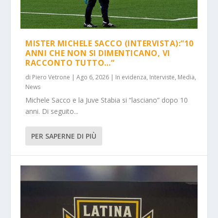
MISTER MICHELE SACCO (INTERVISTA):”10
ANNI CHE NON SI DIMENTICANO, VI
RACCONTO TUTTO…”
di
Piero Vetrone
|
Ago 6, 2026
|
In evidenza
,
Interviste
,
Media
,
News
Michele Sacco e la Juve Stabia si “lasciano” dopo 10
anni. Di seguito...
PER SAPERNE DI PIÙ