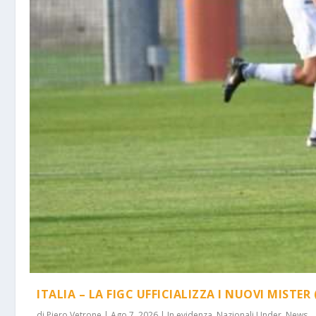
ITALIA – LA FIGC UFFICIALIZZA I NUOVI MISTER 
di
Piero Vetrone
|
Ago 7, 2026
|
In evidenza
,
Nazionali Under
,
News