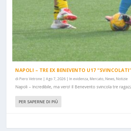
NAPOLI – TRE EX BENEVENTO U17 “SVINCOLATI
di
Piero Vetrone
|
Ago 7, 2026
|
In evidenza
,
Mercato
,
News
,
Notizie
Napoli – Incredibile, ma vero! Il Benevento svincola tre ragazz
PER SAPERNE DI PIÙ