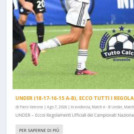
UNDER (18-17-16-15 A-B), ECCO TUTTI I REGOL
di
Piero Vetrone
|
Ago 7, 2026
|
In evidenza
,
Match A - B Under
,
Match
UNDER – Eccoi Regolamenti Ufficiali dei Campionati Nazionali 
PER SAPERNE DI PIÙ