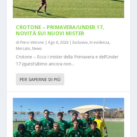
CROTONE – PRIMAVERA/UNDER 17,
NOVITÀ SUI NUOVI MISTER
di
Piero Vetrone
|
Ago 6, 2026
|
Esclusive
,
In evidenza
,
Mercato
,
News
Crotone – Ecco i mister della Primavera e dell’Under
17 (quest’ultimo ancora non...
PER SAPERNE DI PIÙ