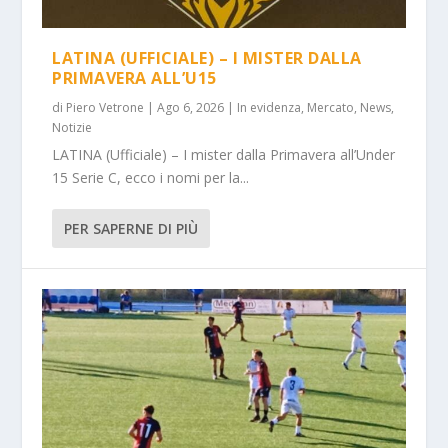
LATINA (UFFICIALE) – I MISTER DALLA
PRIMAVERA ALL’U15
di
Piero Vetrone
|
Ago 6, 2026
|
In evidenza
,
Mercato
,
News
,
Notizie
LATINA (Ufficiale) – I mister dalla Primavera all’Under
15 Serie C, ecco i nomi per la...
PER SAPERNE DI PIÙ