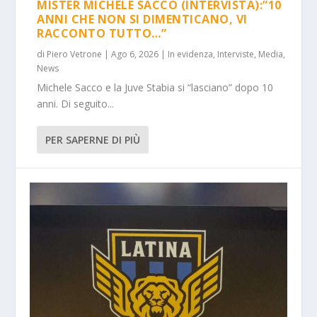
MISTER MICHELE SACCO (INTERVISTA):”10
ANNI CHE NON SI DIMENTICANO, VI
RACCONTO TUTTO…”
di
Piero Vetrone
|
Ago 6, 2026
|
In evidenza
,
Interviste
,
Media
,
News
Michele Sacco e la Juve Stabia si “lasciano” dopo 10
anni. Di seguito...
PER SAPERNE DI PIÙ