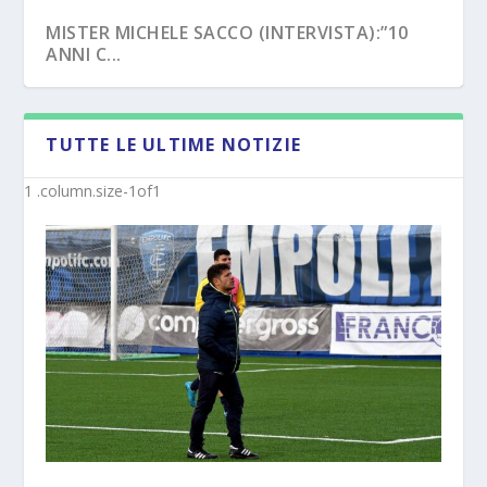
MISTER MICHELE SACCO (INTERVISTA):”10
ANNI C...
TUTTE LE ULTIME NOTIZIE
LATINA (UFFICIALE) – I MISTER DALLA
CROTONE – PRIMAVERA/UNDER 17, NOVITÀ
PRIMAVER...
SUI NUO...