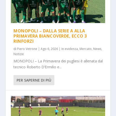
MONOPOLI – DALLA SERIE A ALLA
PRIMAVERA BIANCOVERDE, ECCO 3
RINFORZI
di
Piero Vetrone
|
Ago 6, 2026
|
In evidenza
,
Mercato
,
News
,
Notizie
MONOPOLI – La Primavera dei pugliesi è allenata dal
tecnico Roberto D’Ermilio e...
PER SAPERNE DI PIÙ