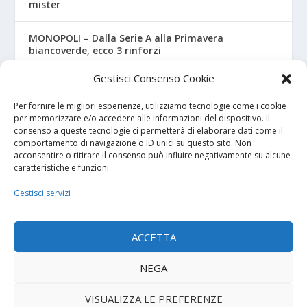
mister
MONOPOLI – Dalla Serie A alla Primavera
biancoverde, ecco 3 rinforzi
Gestisci Consenso Cookie
UNDER 18 A-B, ecco il calendario ufficiale
Per fornire le migliori esperienze, utilizziamo tecnologie come i cookie
per memorizzare e/o accedere alle informazioni del dispositivo. Il
consenso a queste tecnologie ci permetterà di elaborare dati come il
I NOSTRI SPONSOR
comportamento di navigazione o ID unici su questo sito. Non
acconsentire o ritirare il consenso può influire negativamente su alcune
caratteristiche e funzioni.
Calcio Panchina
Gestisci servizi
Diretta.it
ACCETTA
NEGA
© 2026
| Powered by
Tutto Calcio Giovanile
DeBrand
VISUALIZZA LE PREFERENZE