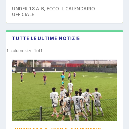
UNDER 18 A-B, ECCO IL CALENDARIO
UFFICIALE
TUTTE LE ULTIME NOTIZIE
JUVE STABIA U17 – ECCO IL MISTER SOLO DA
CASERTANA – I MISTER DEI FALCHETTI
UFF...
(PRIMAVER...