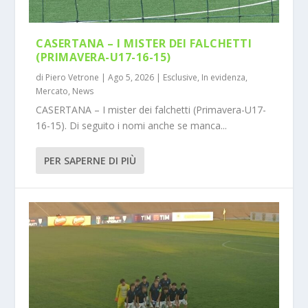
CASERTANA – I MISTER DEI FALCHETTI
(PRIMAVERA-U17-16-15)
di
Piero Vetrone
|
Ago 5, 2026
|
Esclusive
,
In evidenza
,
Mercato
,
News
CASERTANA – I mister dei falchetti (Primavera-U17-
16-15). Di seguito i nomi anche se manca...
PER SAPERNE DI PIÙ