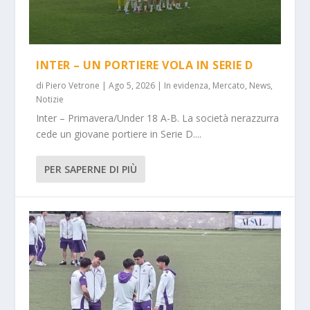
INTER – UN PORTIERE VOLA IN SERIE D
di
Piero Vetrone
|
Ago 5, 2026
|
In evidenza
,
Mercato
,
News
,
Notizie
Inter – Primavera/Under 18 A-B. La società nerazzurra
cede un giovane portiere in Serie D....
PER SAPERNE DI PIÙ