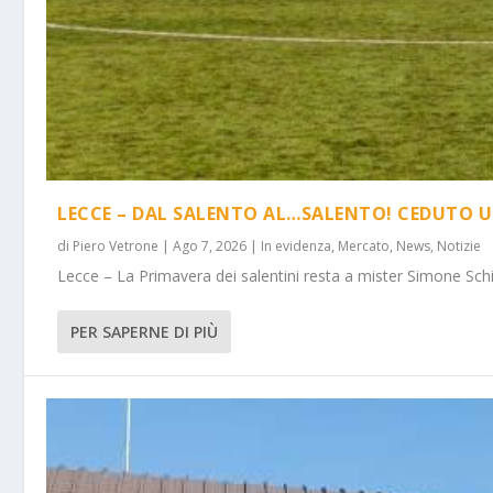
LECCE – DAL SALENTO AL…SALENTO! CEDUTO U
di
Piero Vetrone
|
Ago 7, 2026
|
In evidenza
,
Mercato
,
News
,
Notizie
Lecce – La Primavera dei salentini resta a mister Simone Schi
PER SAPERNE DI PIÙ