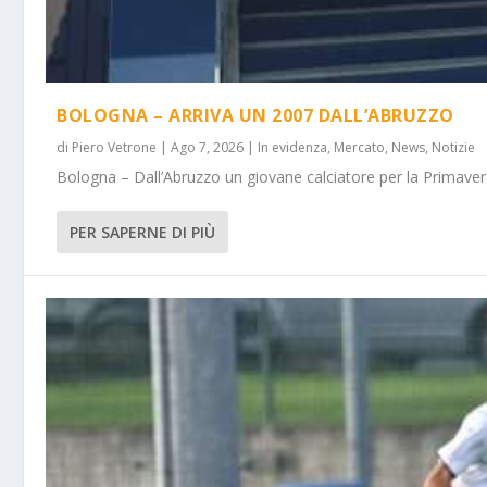
BOLOGNA – ARRIVA UN 2007 DALL’ABRUZZO
di
Piero Vetrone
|
Ago 7, 2026
|
In evidenza
,
Mercato
,
News
,
Notizie
Bologna – Dall’Abruzzo un giovane calciatore per la Primavera
PER SAPERNE DI PIÙ