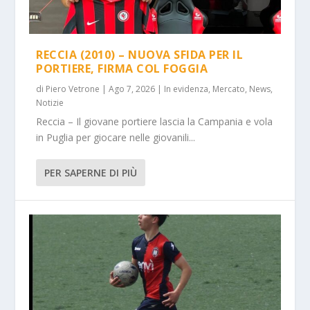
RECCIA (2010) – NUOVA SFIDA PER IL
PORTIERE, FIRMA COL FOGGIA
di
Piero Vetrone
|
Ago 7, 2026
|
In evidenza
,
Mercato
,
News
,
Notizie
Reccia – Il giovane portiere lascia la Campania e vola
in Puglia per giocare nelle giovanili...
PER SAPERNE DI PIÙ