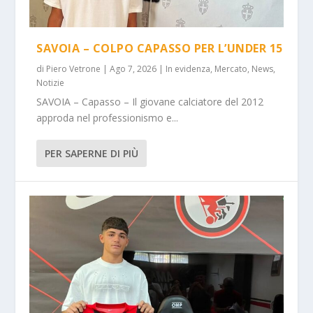
SAVOIA – COLPO CAPASSO PER L’UNDER 15
di
Piero Vetrone
|
Ago 7, 2026
|
In evidenza
,
Mercato
,
News
,
Notizie
SAVOIA – Capasso – Il giovane calciatore del 2012
approda nel professionismo e...
PER SAPERNE DI PIÙ