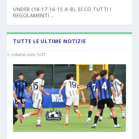
UNDER (18-17-16-15 A-B), ECCO TUTTI I
REGOLAMENTI ...
TUTTE LE ULTIME NOTIZIE
NAPOLI – TRE EX BENEVENTO U17
SAVOIA – COLPO CAPASSO PER L’UNDER 15
“SVINCOL...