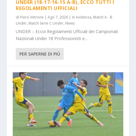
UNDER (18-17-16-15 A-B), ECCO TUTTI I
REGOLAMENTI UFFICIALI
di
Piero Vetrone
|
Ago 7, 2026
|
In evidenza
,
Match A - B
Under
,
Match Serie C Under
,
News
UNDER – Eccoi Regolamenti Ufficiali dei Campionati
Nazionali Under 18 Professionisti e...
PER SAPERNE DI PIÙ