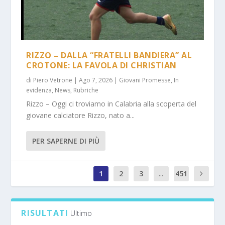
RIZZO – DALLA “FRATELLI BANDIERA” AL
CROTONE: LA FAVOLA DI CHRISTIAN
di
Piero Vetrone
|
Ago 7, 2026
|
Giovani Promesse
,
In
evidenza
,
News
,
Rubriche
Rizzo – Oggi ci troviamo in Calabria alla scoperta del
giovane calciatore Rizzo, nato a...
PER SAPERNE DI PIÙ
1
2
3
...
451
1
RISULTATI
Ultimo