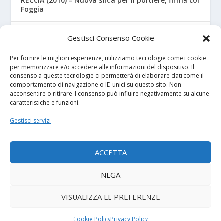
RECCIA (2010) – Nuova sfida per il portiere, firma col
Foggia
RIZZO – Dalla “Fratelli Bandiera” al Crotone: la
Gestisci Consenso Cookie
favola di Christian
Per fornire le migliori esperienze, utilizziamo tecnologie come i cookie
per memorizzare e/o accedere alle informazioni del dispositivo. Il
consenso a queste tecnologie ci permetterà di elaborare dati come il
I NOSTRI SPONSOR
comportamento di navigazione o ID unici su questo sito. Non
acconsentire o ritirare il consenso può influire negativamente su alcune
caratteristiche e funzioni.
Calcio Panchina
Gestisci servizi
Diretta.it
ACCETTA
NEGA
© 2026
| Powered by
Tutto Calcio Giovanile
DeBrand
VISUALIZZA LE PREFERENZE
Contatti
Privacy Policy
Cookie Policy (UE)
Termini e condizioni
Cookie Policy
Privacy Policy