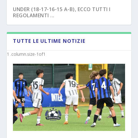
UNDER (18-17-16-15 A-B), ECCO TUTTI I
REGOLAMENTI ...
TUTTE LE ULTIME NOTIZIE
NAPOLI – TRE EX BENEVENTO U17
SAVOIA – COLPO CAPASSO PER L’UNDER 15
“SVINCOL...