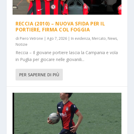
RECCIA (2010) – NUOVA SFIDA PER IL
PORTIERE, FIRMA COL FOGGIA
di
Piero Vetrone
|
Ago 7, 2026
|
In evidenza
,
Mercato
,
News
,
Notizie
Reccia – Il giovane portiere lascia la Campania e vola
in Puglia per giocare nelle giovanili...
PER SAPERNE DI PIÙ