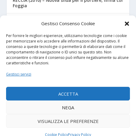
RECCIA (2010) – Nuova sfida per il portiere, firma col
Foggia
RIZZO – Dalla “Fratelli Bandiera” al Crotone: la
Gestisci Consenso Cookie
favola di Christian
Per fornire le migliori esperienze, utilizziamo tecnologie come i cookie
per memorizzare e/o accedere alle informazioni del dispositivo. Il
consenso a queste tecnologie ci permetterà di elaborare dati come il
I NOSTRI SPONSOR
comportamento di navigazione o ID unici su questo sito. Non
acconsentire o ritirare il consenso può influire negativamente su alcune
caratteristiche e funzioni.
Calcio Panchina
Gestisci servizi
Diretta.it
ACCETTA
NEGA
© 2026
| Powered by
Tutto Calcio Giovanile
DeBrand
VISUALIZZA LE PREFERENZE
Contatti
Privacy Policy
Cookie Policy (UE)
Termini e condizioni
Cookie Policy
Privacy Policy