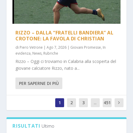
RIZZO – DALLA “FRATELLI BANDIERA” AL
CROTONE: LA FAVOLA DI CHRISTIAN
di
Piero Vetrone
|
Ago 7, 2026
|
Giovani Promesse
,
In
evidenza
,
News
,
Rubriche
Rizzo – Oggi ci troviamo in Calabria alla scoperta del
giovane calciatore Rizzo, nato a...
PER SAPERNE DI PIÙ
1
2
3
...
451
1
RISULTATI
Ultimo