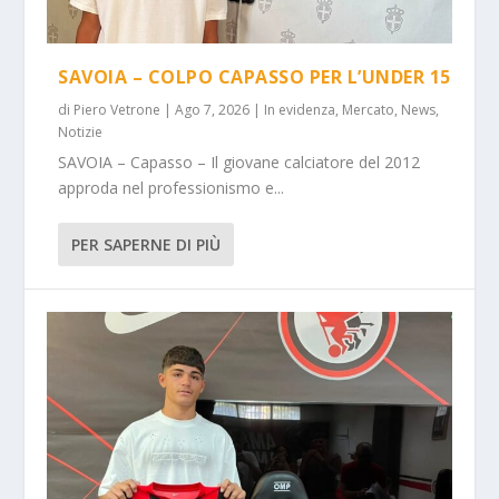
SAVOIA – COLPO CAPASSO PER L’UNDER 15
di
Piero Vetrone
|
Ago 7, 2026
|
In evidenza
,
Mercato
,
News
,
Notizie
SAVOIA – Capasso – Il giovane calciatore del 2012
approda nel professionismo e...
PER SAPERNE DI PIÙ