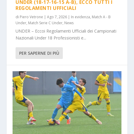
UNDER (18-17-16-15 A-B), ECCO TUTTI I
REGOLAMENTI UFFICIALI
di
Piero Vetrone
|
Ago 7, 2026
|
In evidenza
,
Match A - B
Under
,
Match Serie C Under
,
News
UNDER – Eccoi Regolamenti Ufficiali dei Campionati
Nazionali Under 18 Professionisti e...
PER SAPERNE DI PIÙ