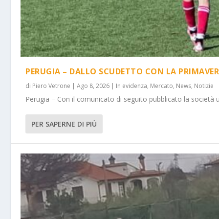
PERUGIA – DALLO SCUDETTO CON LA PRIMAVER
di
Piero Vetrone
|
Ago 8, 2026
|
In evidenza
,
Mercato
,
News
,
Notizie
Perugia – Con il comunicato di seguito pubblicato la società 
PER SAPERNE DI PIÙ