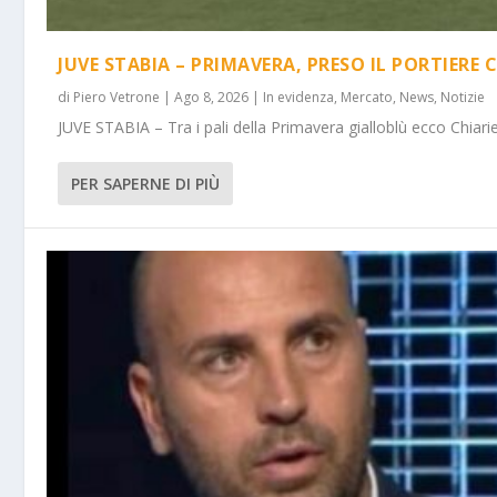
JUVE STABIA – PRIMAVERA, PRESO IL PORTIERE 
di
Piero Vetrone
|
Ago 8, 2026
|
In evidenza
,
Mercato
,
News
,
Notizie
JUVE STABIA – Tra i pali della Primavera gialloblù ecco Chiarie
PER SAPERNE DI PIÙ