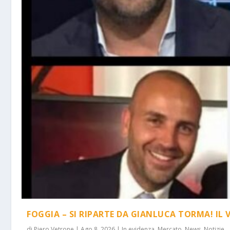
FOGGIA – SI RIPARTE DA GIANLUCA TORMA! IL 
di
Piero Vetrone
|
Ago 8, 2026
|
In evidenza
,
Mercato
,
News
,
Notizie