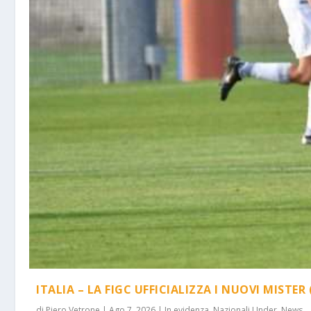
ITALIA – LA FIGC UFFICIALIZZA I NUOVI MISTER 
di
Piero Vetrone
|
Ago 7, 2026
|
In evidenza
,
Nazionali Under
,
News