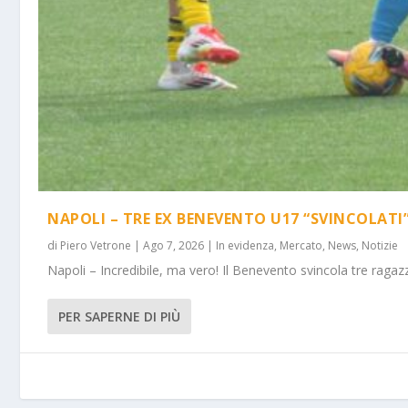
NAPOLI – TRE EX BENEVENTO U17 “SVINCOLATI
di
Piero Vetrone
|
Ago 7, 2026
|
In evidenza
,
Mercato
,
News
,
Notizie
Napoli – Incredibile, ma vero! Il Benevento svincola tre ragazz
PER SAPERNE DI PIÙ