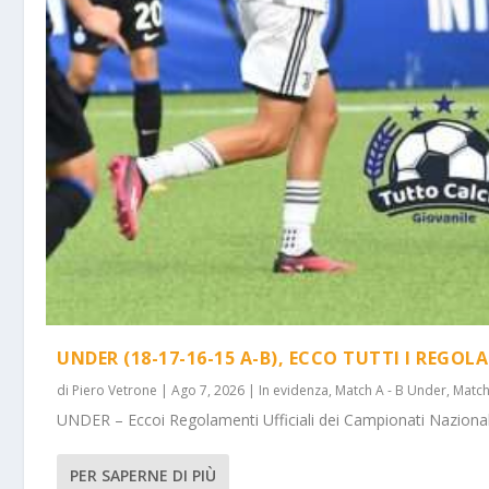
UNDER (18-17-16-15 A-B), ECCO TUTTI I REGOL
di
Piero Vetrone
|
Ago 7, 2026
|
In evidenza
,
Match A - B Under
,
Match
UNDER – Eccoi Regolamenti Ufficiali dei Campionati Nazionali 
PER SAPERNE DI PIÙ